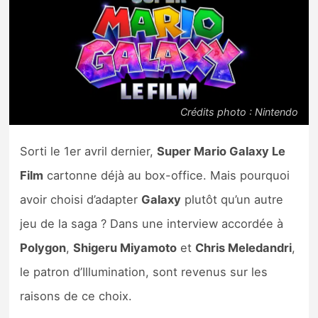
Nintendo Direct
Tests et previews
Tests de jeux
Crédits photo : Nintendo
Tests d’accessoires
Sorti le 1er avril dernier,
Super Mario Galaxy Le
Film
cartonne déjà au box-office. Mais pourquoi
Autres tests
avoir choisi d’adapter
Galaxy
plutôt qu’un autre
Previews
jeu de la saga ? Dans une interview accordée à
Polygon
,
Shigeru Miyamoto
et
Chris Meledandri
,
Précommandes
le patron d’Illumination, sont revenus sur les
Précommandes jeux Switch 2
raisons de ce choix.