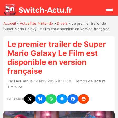
Accueil
»
Actualités Nintendo
»
Divers
»
Le premier trailer de
Rechercher
Super Mario Galaxy Le Film est disponible en version française
Le premier trailer de Super
Actualités
Mario Galaxy Le Film est
disponible en version
Jeux
française
Hardware
Par
DesBen
le 12 Nov 2025 à 16:50 - Temps de lecture :
1 minute
Mises à jour
PARTAGER
Chiffres de ventes
Rumeurs