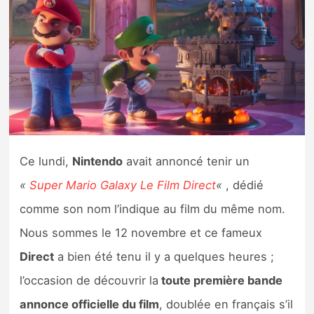
Nintendo Direct
Tests et previews
Tests de jeux
Tests d’accessoires
Ce lundi,
Nintendo
avait annoncé tenir un
Autres tests
«
Super Mario Galaxy Le Film Direct
«
, dédié
Previews
comme son nom l’indique au film du même nom.
Nous sommes le 12 novembre et ce fameux
Précommandes
Direct
a bien été tenu il y a quelques heures ;
l’occasion de découvrir la
toute première bande
Précommandes jeux Switch 2
annonce officielle du film
, doublée en français s’il