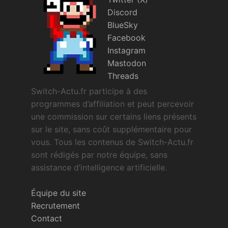
Discord
BlueSky
Facebook
Instagram
Mastodon
Threads
Switch-Actu.fr participe à des
programmes d’affiliation et peut percevoir
une commission sur certains liens présents
sur le site, sans coût supplémentaire pour
vous. Tous les contenus de Switch-Actu.fr
sont rédigés par notre équipe, sans
assistance d’intelligence artificielle.
Équipe du site
Recrutement
Contact