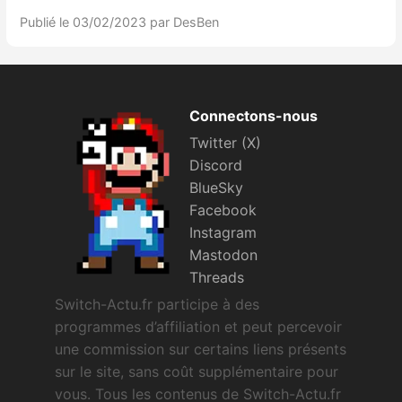
Publié le 03/02/2023
par DesBen
Connectons-nous
Twitter (X)
Discord
BlueSky
Facebook
Instagram
Mastodon
Threads
Switch-Actu.fr participe à des
programmes d’affiliation et peut percevoir
une commission sur certains liens présents
sur le site, sans coût supplémentaire pour
vous. Tous les contenus de Switch-Actu.fr