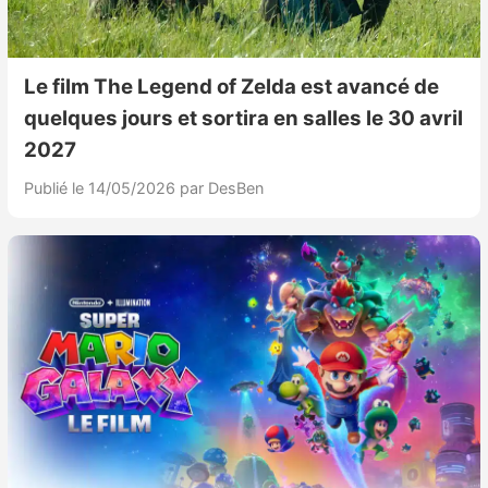
Nintendo Direct
Le film The Legend of Zelda est avancé de
Tests et previews
quelques jours et sortira en salles le 30 avril
2027
Tests de jeux
Publié le 14/05/2026
par DesBen
Tests d’accessoires
Autres tests
Previews
Précommandes
Précommandes jeux Switch 2