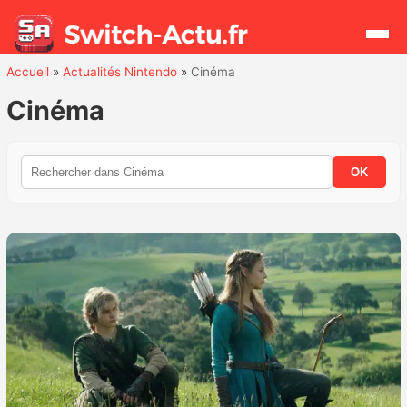
Accueil
»
Actualités Nintendo
»
Cinéma
Rechercher
Cinéma
Actualités
OK
Jeux
Hardware
Mises à jour
Chiffres de ventes
Rumeurs