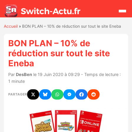
Accueil
»
BON PLAN – 10% de réduction sur tout le site Eneba
Rechercher
BON PLAN – 10% de
réduction sur tout le site
Actualités
Eneba
Jeux
Par
DesBen
le 19 Juin 2020 à 09:29 - Temps de lecture :
1 minute
Hardware
PARTAGER
Mises à jour
Chiffres de ventes
Rumeurs