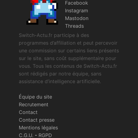
Facebook
Instagram
Mastodon
Threads
Switch-Actu.fr participe à des
programmes d’affiliation et peut percevoir
une commission sur certains liens présents
sur le site, sans coût supplémentaire pour
vous. Tous les contenus de Switch-Actu.fr
sont rédigés par notre équipe, sans
assistance d’intelligence artificielle.
Équipe du site
Recrutement
Contact
Contact presse
Mentions légales
C.G.U.
-
RGPD