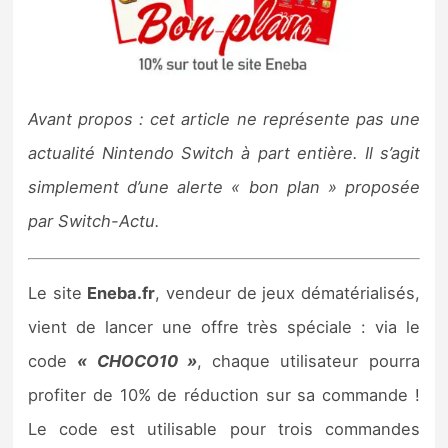
Nintendo Direct
Tests et previews
Avant propos : cet article ne représente pas une
Tests de jeux
actualité Nintendo Switch à part entière. Il s’agit
simplement d’une alerte « bon plan » proposée
Tests d’accessoires
par Switch-Actu.
Autres tests
Le site
Eneba.fr
, vendeur de jeux dématérialisés,
Previews
vient de lancer une offre très spéciale : via le
Précommandes
code
« CHOCO10 »
, chaque utilisateur pourra
profiter de 10% de réduction sur sa commande !
Précommandes jeux Switch 2
Le code est utilisable pour trois commandes