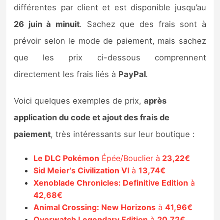
différentes par client et est disponible jusqu’au
Sorties de jeux
26 juin à minuit
. Sachez que des frais sont à
Bons plans
prévoir selon le mode de paiement, mais sachez
que les prix ci-dessous comprennent
Guides
directement les frais liés à
PayPal
.
Voici quelques exemples de prix,
après
application du code et ajout des frais de
paiement
, très intéressants sur leur boutique :
Le DLC Pokémon
Épée/Bouclier à
23,22€
Sid Meier’s Civilization VI
à
13,74€
Xenoblade Chronicles: Definitive Edition
à
42,68€
Animal Crossing: New Horizons
à
41,96€
Overwatch Legendary Edition
à
20,72€