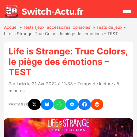
Accueil
»
Tests (jeux, accessoires, consoles)
»
Tests de jeux
»
Rechercher
Life is Strange: True Colors, le piège des émotions – TEST
Life is Strange: True Colors,
Actualités
le piège des émotions –
TEST
Jeux
Par
Lato
le 21 Avr 2022 à 11:33 - Temps de lecture : 5
Hardware
minutes
Mises à jour
PARTAGER
Chiffres de ventes
Rumeurs