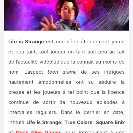
Nintendo Direct
Tests et previews
Life is Strange
est une série étonnement jeune
Tests de jeux
et pourtant, tout joueur un tant soit peu au fait
Tests d’accessoires
de l’actualité vidéoludique la connaît au moins de
nom. L’aspect
teen drama
de ses intrigues
Autres tests
hautement émotionnelles ont su séduire la
Previews
presse et les joueurs à tel point que la licence
continue de sortir de nouveaux épisodes à
Précommandes
intervalles réguliers. Dans le dernier en date,
Précommandes jeux Switch 2
intitulé
Life is Strange: True Colors
,
Square Enix
et
Deck Nine Games
nous introduisent à une