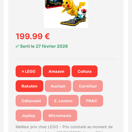
Nintendo Direct
Tests et previews
199.99 €
Tests de jeux
✅ Sorti le 27 février 2026
Tests d’accessoires
⭐ LEGO
Amazon
Cultura
Autres tests
Rakuten
Auchan
Carrefour
Previews
Cdiscount
E. Leclerc
FNAC
Précommandes
Joybuy
Micromania
Précommandes jeux Switch 2
Meilleur prix chez LEGO -
Prix constaté au moment de