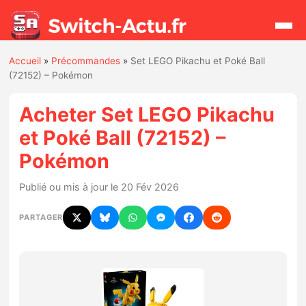
Accueil
»
Précommandes
»
Set LEGO Pikachu et Poké Ball
Rechercher
(72152) – Pokémon
Acheter Set LEGO Pikachu
Actualités
et Poké Ball (72152) –
Pokémon
Jeux
Publié ou mis à jour le 20 Fév 2026
Hardware
PARTAGER
Mises à jour
Chiffres de ventes
Rumeurs