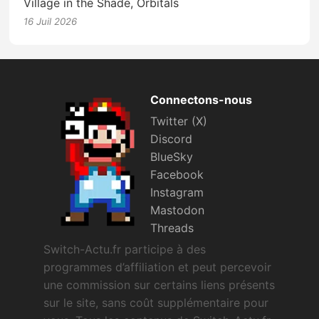
Village in the Shade, Orbitals
16 Juil 2026
Connectons-nous
Twitter (X)
Discord
BlueSky
Facebook
Instagram
Mastodon
Threads
Switch-Actu.fr participe à des
programmes d’affiliation et peut percevoir
une commission sur certains liens présents
sur le site, sans coût supplémentaire pour