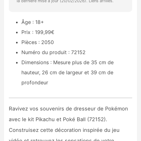
la dernière mise à jour
(20/02/2026)
. Liens affiliés.
Sorties de jeux
Âge : 18+
Bons plans
Prix : 199,99€
Pièces : 2050
Guides
Numéro du produit : 72152
Dimensions : Mesure plus de 35 cm de
hauteur, 26 cm de largeur et 39 cm de
profondeur
Ravivez vos souvenirs de dresseur de Pokémon
avec le kit Pikachu et Poké Ball (72152).
Construisez cette décoration inspirée du jeu
vidéo et retrouvez les sensations de votre