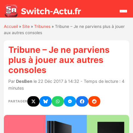
Accueil
»
Site
»
Tribunes
»
Tribune – Je ne parviens plus à jouer
Rechercher
aux autres consoles
Tribune – Je ne parviens
Actualités
plus à jouer aux autres
consoles
Jeux
Par
DesBen
le 22 Déc 2017 à 14:32 - Temps de lecture : 4
Hardware
minutes
Mises à jour
PARTAGER
Chiffres de ventes
Rumeurs