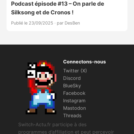
Podcast épisode #13 – On parle de
Silksong et de Cronos !
Publié le 23/09/2025
·
par DesBen
Connectons-nous
Twitter (X)
Discord
BlueSky
Facebook
Instagram
Mastodon
Threads
Switch-Actu.fr participe à des
programmes d’affiliation et peut percevoir