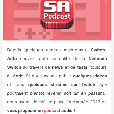
Nintendo Direct
Tests et previews
Tests de jeux
Depuis quelques années maintenant,
Switch-
Tests d’accessoires
Actu
couvre toute l’actualité de la
Nintendo
Autres tests
Switch
au travers de
news
et de
tests
, toujours
Previews
à l’écrit
. Si nous avions publié
quelques vidéos
et tenu
quelques streams sur Twitch
(qui
Précommandes
pourraient bientôt revenir, soit dit en passant)
,
nous avons décidé en place fin d’année 2023 de
Précommandes jeux Switch 2
vous proposer un
podcast
audio
!