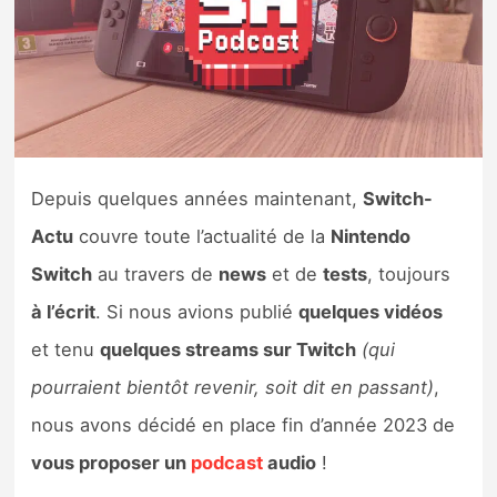
Nintendo Direct
Tests et previews
Tests de jeux
Depuis quelques années maintenant,
Switch-
Tests d’accessoires
Actu
couvre toute l’actualité de la
Nintendo
Switch
au travers de
news
et de
tests
, toujours
Autres tests
à l’écrit
. Si nous avions publié
quelques vidéos
Previews
et tenu
quelques streams sur Twitch
(qui
pourraient bientôt revenir, soit dit en passant)
,
Précommandes
nous avons décidé en place fin d’année 2023 de
Précommandes jeux Switch 2
vous proposer un
podcast
audio
!