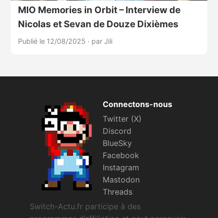
MIO Memories in Orbit – Interview de
Nicolas et Sevan de Douze Dixièmes
Publié le 12/08/2025
·
par Jili
Connectons-nous
Twitter (X)
Discord
BlueSky
Facebook
Instagram
Mastodon
Threads
Switch-Actu.fr participe à des