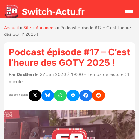
Accueil
»
Site
»
Annonces
»
Podcast épisode #17 – C’est l’heure
Rechercher
des GOTY 2025 !
Podcast épisode #17 – C’est
Actualités
l’heure des GOTY 2025 !
Jeux
Par
DesBen
le 27 Jan 2026 à 19:00 - Temps de lecture : 1
minute
Hardware
PARTAGER
Mises à jour
Chiffres de ventes
Rumeurs