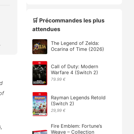
🛒 Précommandes les plus
attendues
The Legend of Zelda:
.
Ocarina of Time (2026)
Call of Duty: Modern
Warfare 4 (Switch 2)
79.99 €
rd
of
Rayman Legends Retold
(Switch 2)
29,99 €
Fire Emblem: Fortune’s
,
Weave – Collection