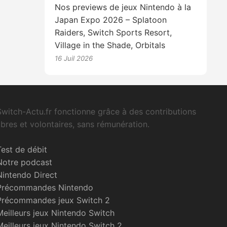
Nos previews de jeux Nintendo à la
Japan Expo 2026 – Splatoon
Raiders, Switch Sports Resort,
Village in the Shade, Orbitals
16 Juil 2026
Switch-Actu.fr fonctionne grâce à des contributions
libres et volontaires, sans rémunération.
Test de débit
Notre podcast
Nintendo Direct
Précommandes Nintendo
Précommandes jeux Switch 2
Meilleurs jeux Nintendo Switch
Meilleurs jeux Nintendo Switch 2