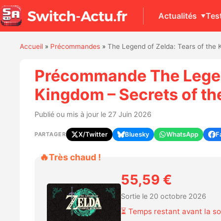
Actualités
Tes
Accueil
»
Précommandes
»
The Legend of Zelda: Tears of the 
Précommande The Legend
Kingdom – Secrets of th
Publié ou mis à jour le 27 Juin 2026
X/Twitter
Bluesky
WhatsApp
F
PARTAGER
🔥
Très chaud !
55,59 €
Sortie le 20 octobre 2026
⏳ Temps restant avant la so