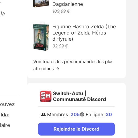
u
Dagdanienne
109,99 €
la
Figurine Hasbro Zelda (The
Legend of Zelda Héros
d’Hyrule)
32,99 €
Voir toutes les précommandes les plus
attendues →
Switch-Actu |
Communauté Discord
rouvez
👥 Membres :
205
🟢 En ligne :
30
lda:
laire
Rejoindre le Discord