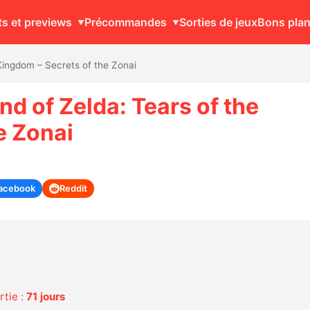
ts et previews
Précommandes
Sorties de jeux
Bons pla
Kingdom – Secrets of the Zonai
 of Zelda: Tears of the
e Zonai
acebook
Reddit
rtie :
71 jours