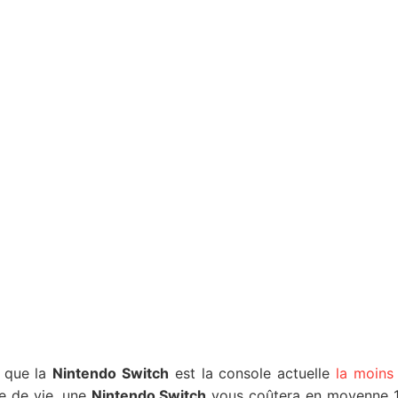
i que la
Nintendo Switch
est la console actuelle
la moins
e de vie, une
Nintendo Switch
vous coûtera en moyenne 11