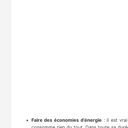
Faire des économies d’énergie
: il est vra
consomme rien du tout. Dans toute sa duré