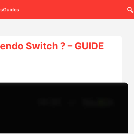
ns
Guides
endo Switch ? – GUIDE