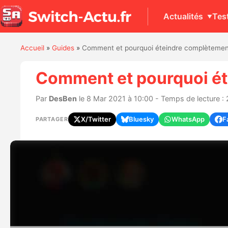
Actualités
Tes
Accueil
»
Guides
»
Comment et pourquoi éteindre complètemen
Comment et pourquoi ét
Par
DesBen
le 8 Mar 2021 à 10:00 - Temps de lecture : 
X/Twitter
Bluesky
WhatsApp
F
PARTAGER