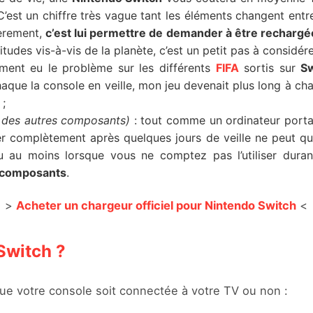
 C’est un chiffre très vague tant les éléments changent entr
ièrement,
c’est lui permettre de demander à être rechar
udes vis-à-vis de la planète, c’est un petit pas à considére
ement eu le problème sur les différents
FIFA
sortis sur
Sw
chaque la console en veille, mon jeu devenait plus long à c
 ;
 des autres composants)
: tout comme un ordinateur port
der complètement après quelques jours de veille ne peut qu
 au moins lorsque vous ne comptez pas l’utiliser duran
s composants
.
>
Acheter un chargeur officiel pour Nintendo Switch
<
Switch ?
ue votre console soit connectée à votre TV ou non :