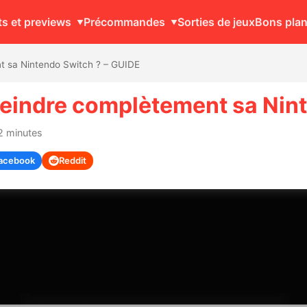
ts et previews
Précommandes
Sorties de jeux
Bons pla
t sa Nintendo Switch ? – GUIDE
eindre complètement sa Nint
2 minutes
acebook
Reddit