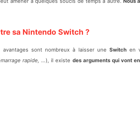
peut amener à quelques soucis de temps à autre.
Nous a
tre sa Nintendo Switch ?
es avantages sont nombreux à laisser une
Switch
en v
émarrage rapide, …
), il existe
des arguments qui vont en