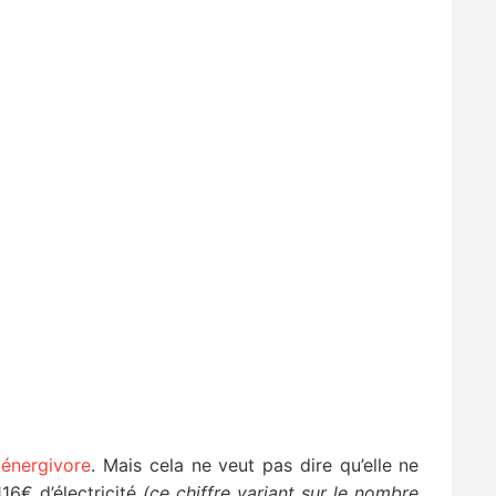
 énergivore
. Mais cela ne veut pas dire qu’elle ne
6€ d’électricité
(ce chiffre variant sur le nombre