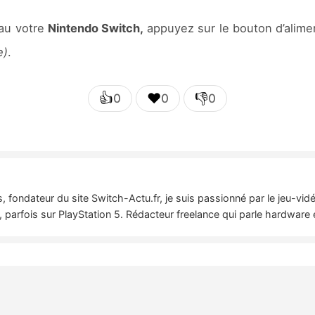
eau votre
Nintendo Switch,
appuyez sur le bouton d’alimen
e)
.
👍
❤️
👎
0
0
0
 fondateur du site Switch-Actu.fr, je suis passionné par le jeu-vi
 parfois sur PlayStation 5. Rédacteur freelance qui parle hardware 