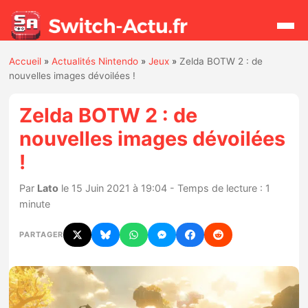
Accueil
»
Actualités Nintendo
»
Jeux
»
Zelda BOTW 2 : de
Rechercher
nouvelles images dévoilées !
Zelda BOTW 2 : de
Actualités
nouvelles images dévoilées
!
Jeux
Par
Lato
le 15 Juin 2021 à 19:04 - Temps de lecture : 1
Hardware
minute
Mises à jour
PARTAGER
Chiffres de ventes
Rumeurs