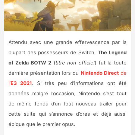
Nintendo Direct
Tests et previews
Attendu avec une grande effervescence par la
Tests de jeux
plupart des possesseurs de Switch,
The Legend
Tests d’accessoires
of Zelda BOTW 2
(
titre non officiel
) fut la toute
dernière présentation lors du
Nintendo Direct
de
Autres tests
l’
E3 2021
. Si très peu d’informations ont été
Previews
données malgré l’occasion, Nintendo s’est tout
de même fendu d’un tout nouveau trailer pour
Précommandes
cette suite qui s’annonce d’ores et déjà aussi
Précommandes jeux Switch 2
épique que le premier opus.