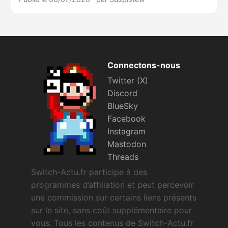
Connectons-nous
Twitter (X)
Discord
BlueSky
Facebook
Instagram
Mastodon
Threads
Switch-Actu.fr participe à des
programmes d’affiliation et peut percevoir
une commission sur certains liens présents
sur le site, sans coût supplémentaire pour
vous. Tous les contenus de Switch-Actu.fr