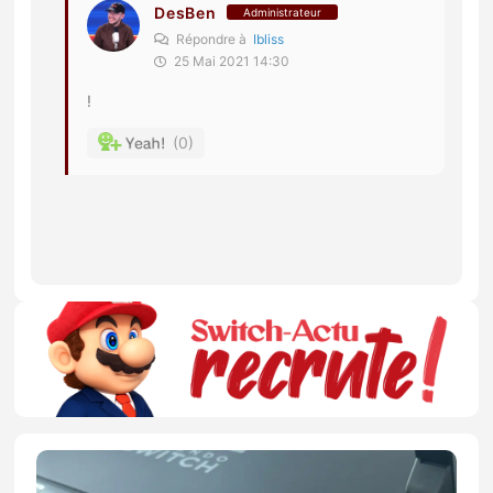
DesBen
Administrateur
Répondre à
Ibliss
25 Mai 2021 14:30
!
0