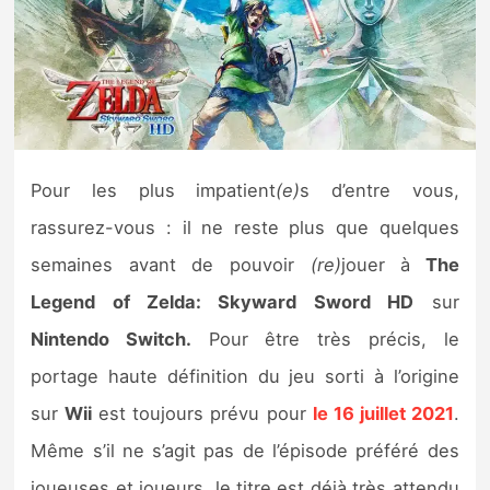
Nintendo Direct
Tests et previews
Tests de jeux
Pour les plus impatient
(e)
s d’entre vous,
Tests d’accessoires
rassurez-vous : il ne reste plus que quelques
semaines avant de pouvoir
(re)
jouer à
The
Autres tests
Legend of Zelda: Skyward Sword HD
sur
Previews
Nintendo Switch.
Pour être très précis, le
portage haute définition du jeu sorti à l’origine
Précommandes
sur
Wii
est toujours prévu pour
le 16 juillet 2021
.
Précommandes jeux Switch 2
Même s’il ne s’agit pas de l’épisode préféré des
joueuses et joueurs, le titre est déjà très attendu