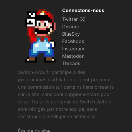
Connectons-nous
Twitter (X)
Discord
BlueSky
Facebook
Instagram
Mastodon
Threads
Switch-Actu.fr participe à des
programmes d’affiliation et peut percevoir
une commission sur certains liens présents
sur le site, sans coût supplémentaire pour
vous. Tous les contenus de Switch-Actu.fr
sont rédigés par notre équipe, sans
assistance d’intelligence artificielle.
Équipe du site