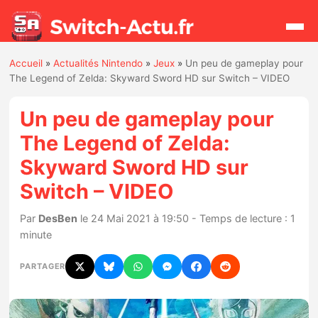
Accueil
»
Actualités Nintendo
»
Jeux
»
Un peu de gameplay pour
Rechercher
The Legend of Zelda: Skyward Sword HD sur Switch – VIDEO
Un peu de gameplay pour
Actualités
The Legend of Zelda:
Skyward Sword HD sur
Jeux
Switch – VIDEO
Hardware
Par
DesBen
le 24 Mai 2021 à 19:50 - Temps de lecture : 1
minute
Mises à jour
PARTAGER
Chiffres de ventes
Rumeurs