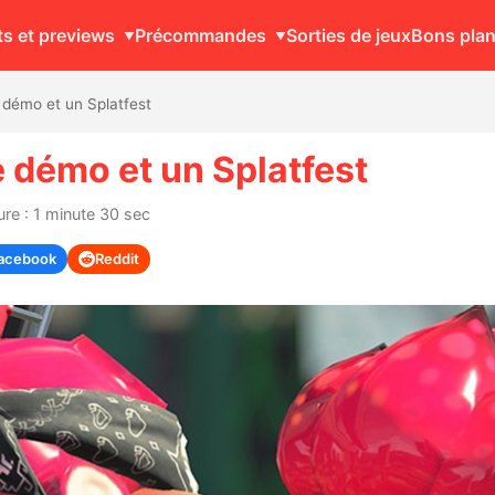
ts et previews
Précommandes
Sorties de jeux
Bons pla
 démo et un Splatfest
e démo et un Splatfest
re : 1 minute 30 sec
acebook
Reddit