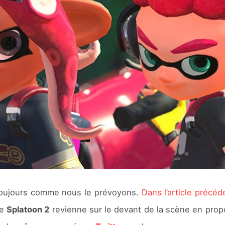
toujours comme nous le prévoyons.
Dans l’article précéde
ue
Splatoon 2
revienne sur le devant de la scène en prop