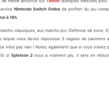
t de même annoncé sur
Twitter
quelques mesures pour re
service
Nintendo Switch Online
de profiter du jeu com
mai à 16h
.
x matchs classiques, aux matchs pro
(Défense de zone, Ex
 lequel vous devez repousser 3 vagues de saumons agr
e n’est pas rien ! Notez également que si vous n’avez pa
 Et si
Splatoon 2
vous a vraiment plu, il sera en réduc