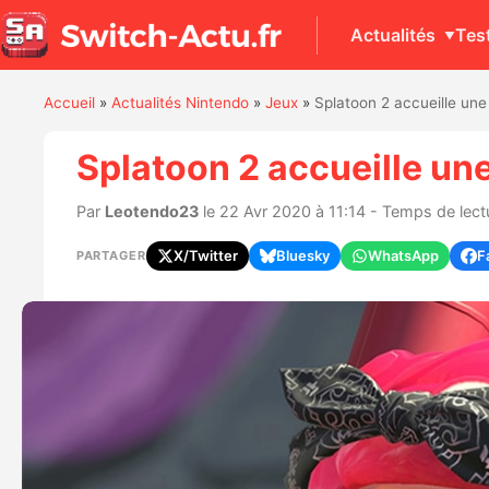
Actualités
Tes
Accueil
»
Actualités Nintendo
»
Jeux
»
Splatoon 2 accueille une
Splatoon 2 accueille un
Par
Leotendo23
le 22 Avr 2020 à 11:14 - Temps de lectu
X/Twitter
Bluesky
WhatsApp
F
PARTAGER