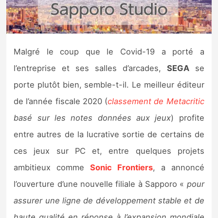
Nintendo Direct
Tests et previews
Malgré le coup que le Covid-19 a porté a
l’entreprise et ses salles d’arcades,
SEGA
se
Tests de jeux
porte plutôt bien, semble-t-il. Le meilleur éditeur
Tests d’accessoires
de l’année fiscale 2020 (
classement de Metacritic
basé sur les notes données aux jeux
) profite
Autres tests
entre autres de la lucrative sortie de certains de
Previews
ces jeux sur PC et, entre quelques projets
ambitieux comme
Sonic Frontiers
, a annoncé
Précommandes
l’ouverture d’une nouvelle filiale à Sapporo «
pour
Précommandes jeux Switch 2
assurer une ligne de développement stable et de
haute qualité en réponse à l’expansion mondiale