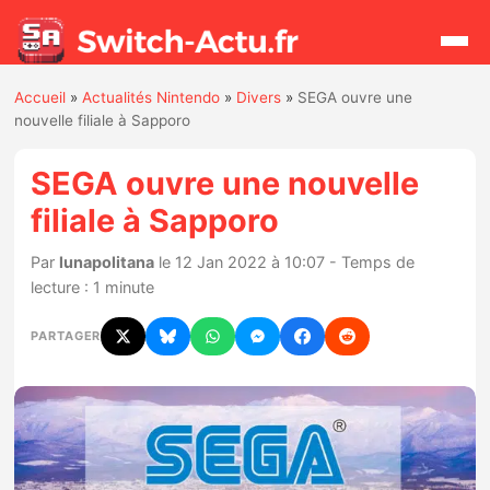
Accueil
»
Actualités Nintendo
»
Divers
»
SEGA ouvre une
Rechercher
nouvelle filiale à Sapporo
SEGA ouvre une nouvelle
Actualités
filiale à Sapporo
Jeux
Par
lunapolitana
le 12 Jan 2022 à 10:07 - Temps de
lecture : 1 minute
Hardware
PARTAGER
Mises à jour
Chiffres de ventes
Rumeurs