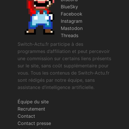
BlueSky
Facebook
Instagram
Mastodon
Threads
Switch-Actu.fr participe à des
programmes d’affiliation et peut percevoir
une commission sur certains liens présents
sur le site, sans coût supplémentaire pour
vous. Tous les contenus de Switch-Actu.fr
sont rédigés par notre équipe, sans
assistance d’intelligence artificielle.
Équipe du site
Recrutement
Contact
Contact presse