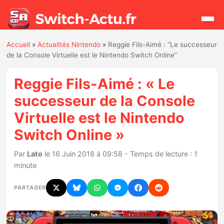
Accueil
»
Actualités Nintendo
»
Reggie Fils-Aimé : “Le successeur
Rechercher
de la Console Virtuelle est le Nintendo Switch Online”
Reggie Fils-Aimé : « Le
Actualités
successeur de la Console
Virtuelle est le Nintendo
Jeux
Switch Online »
Hardware
Par
Lato
le 16 Juin 2018 à 09:58 - Temps de lecture : 1
minute
Mises à jour
PARTAGER
Chiffres de ventes
Rumeurs