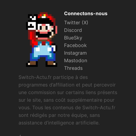
Connectons-nous
Twitter (X)
Discord
BlueSky
Facebook
Instagram
Mastodon
Threads
Switch-Actu.fr participe à des
programmes d’affiliation et peut percevoir
une commission sur certains liens présents
sur le site, sans coût supplémentaire pour
vous. Tous les contenus de Switch-Actu.fr
sont rédigés par notre équipe, sans
assistance d’intelligence artificielle.