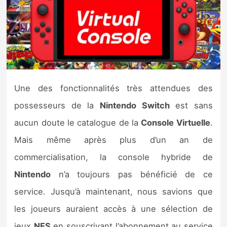
Nintendo Direct
Tests et previews
Tests de jeux
Une des fonctionnalités très attendues des
Tests d’accessoires
possesseurs de la
Nintendo Switch
est sans
aucun doute le catalogue de la
Console Virtuelle
.
Autres tests
Mais même après plus d’un an de
Previews
commercialisation, la console hybride de
Nintendo
n’a toujours pas bénéficié de ce
Précommandes
service. Jusqu’à maintenant, nous savions que
Précommandes jeux Switch 2
les joueurs auraient accès à une sélection de
jeux
NES
en souscrivant l’abonnement au service