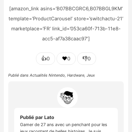
[amazon_link asins=’B07BBCGRC6,B07BBGL9KM’
template=’ProductCarousel’ store=’switchactu-21′
marketplace=’FR’ link_id=’053ca60f-713b-11e8-
acc5-af7a38caac97′]
👍
❤️
👎
0
0
0
Publié dans
Actualités Nintendo
,
Hardware
,
Jeux
Publié par
Lato
Gamer de 27 ans avec un penchant pour les
jeux racontant de belles histoires. Je suis