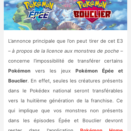
Nintendo Direct
Tests et previews
L’annonce principale que l’on peut tirer de cet E3
Tests de jeux
–
à propos de la licence aux monstres de poche
–
Tests d’accessoires
concerne l’impossibilité de transférer certains
Pokémon
vers les jeux
Pokémon Épée et
Autres tests
Bouclier
. En effet, seules les créatures présents
Previews
dans le Pokédex national seront transférables
vers la huitième génération de la franchise. Ce
Précommandes
qui implique que vos monstres non présents
Précommandes jeux Switch 2
dans les épisodes Épée et Bouclier devront
rester dans l’application
Pokémon Home