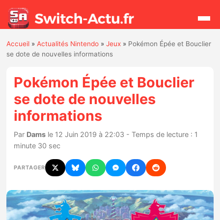
Accueil
»
Actualités Nintendo
»
Jeux
»
Pokémon Épée et Bouclier
Rechercher
se dote de nouvelles informations
Pokémon Épée et Bouclier
Actualités
se dote de nouvelles
informations
Jeux
Par
Dams
le 12 Juin 2019 à 22:03 - Temps de lecture : 1
Hardware
minute 30 sec
Mises à jour
PARTAGER
Chiffres de ventes
Rumeurs