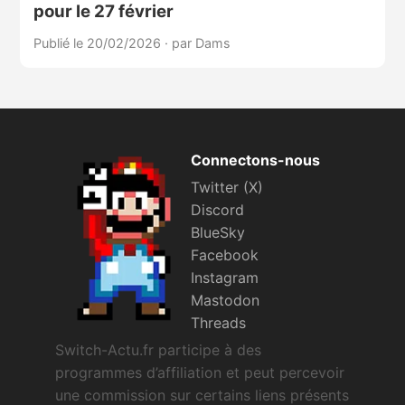
pour le 27 février
Publié le 20/02/2026
·
par Dams
Connectons-nous
Twitter (X)
Discord
BlueSky
Facebook
Instagram
Mastodon
Threads
Switch-Actu.fr participe à des
programmes d’affiliation et peut percevoir
une commission sur certains liens présents