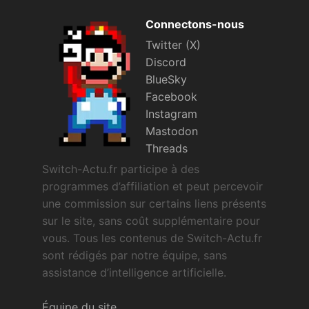
Connectons-nous
Twitter (X)
Discord
BlueSky
Facebook
Instagram
Mastodon
Threads
Switch-Actu.fr participe à des
programmes d’affiliation et peut percevoir
une commission sur certains liens présents
sur le site, sans coût supplémentaire pour
vous. Tous les contenus de Switch-Actu.fr
sont rédigés par notre équipe, sans
assistance d’intelligence artificielle.
Équipe du site