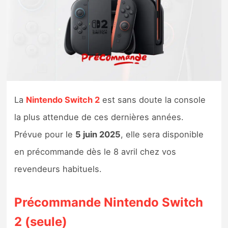
Nintendo Direct
Tests et previews
Tests de jeux
La
Nintendo Switch 2
est sans doute la console
Tests d’accessoires
la plus attendue de ces dernières années.
Autres tests
Prévue pour le
5 juin 2025
, elle sera disponible
Previews
en précommande dès le 8 avril chez vos
revendeurs habituels.
Précommandes
Précommande Nintendo Switch
Précommandes jeux Switch 2
2 (seule)