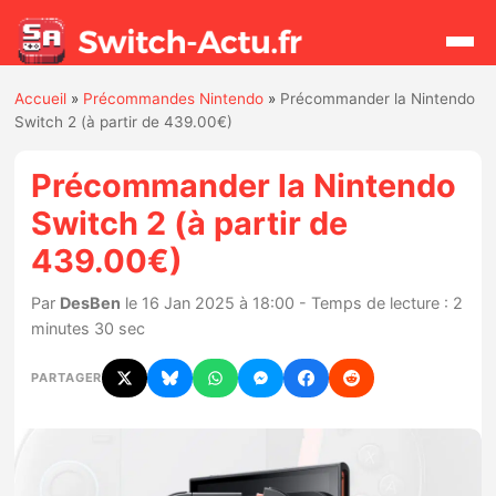
Accueil
»
Précommandes Nintendo
»
Précommander la Nintendo
Rechercher
Switch 2 (à partir de 439.00€)
Précommander la Nintendo
Actualités
Switch 2 (à partir de
439.00€)
Jeux
Par
DesBen
le 16 Jan 2025 à 18:00 - Temps de lecture : 2
Hardware
minutes 30 sec
Mises à jour
PARTAGER
Chiffres de ventes
Rumeurs