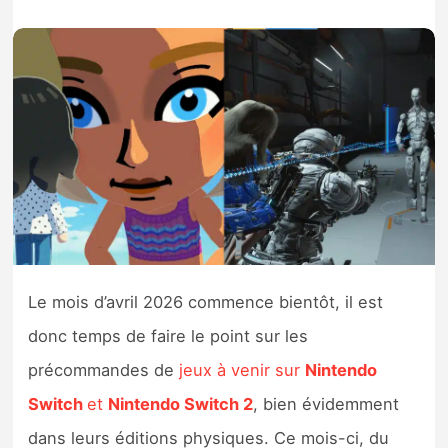
Nintendo Direct
Tests et previews
Tests de jeux
Tests d’accessoires
Autres tests
Previews
Le mois d’avril 2026 commence bientôt, il est
donc temps de faire le point sur les
Précommandes
précommandes de
jeux à venir sur
Nintendo
Switch
et
Nintendo Switch 2
, bien évidemment
Précommandes jeux Switch 2
dans leurs éditions physiques. Ce mois-ci, du