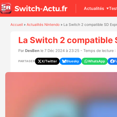
Actualités
Tes
Accueil
»
Actualités Nintendo
»
La Switch 2 compatible SD Ex
La Switch 2 compatible
Par
DesBen
le 7 Déc 2024 à 23:25 - Temps de lecture :
X/Twitter
Bluesky
WhatsApp
F
PARTAGER