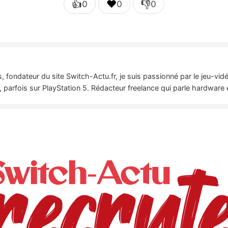
👍
❤️
👎
0
0
0
 fondateur du site Switch-Actu.fr, je suis passionné par le jeu-vi
 parfois sur PlayStation 5. Rédacteur freelance qui parle hardware 