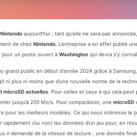
e
Nintendo
aujourd’hui ; tant qu’elle ne sera pas annoncée, i
ement de chez
Nintendo.
L’entreprise a en effet publié un
 pour un poste ouvert à
Washington
qui devra s’y conna
 du grand public en début d’année 2024 grâce à Samsung, 
s’agit ni plus ni moins que d’une nouvelle norme de la tec
et microSD actuelles
. Pour celles et ceux à qui cela peut p
onter jusqu’à 200 Mo/s. Pour comparaison, une
microSD
d
re pour les meilleurs modèles. Ce qui nous intéresse le p
er rapidement
(ou non)
les données d’un jeu pour, en ré
lus il demande de la vitesse de lecture ; une donnée fina