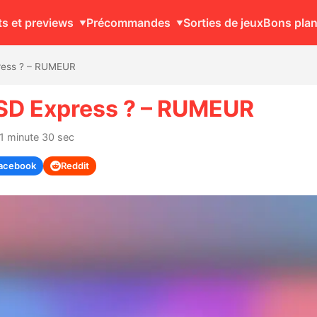
ts et previews
Précommandes
Sorties de jeux
Bons pla
press ? – RUMEUR
 SD Express ? – RUMEUR
 1 minute 30 sec
acebook
Reddit