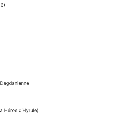
26)
n Dagdanienne
a Héros d’Hyrule)