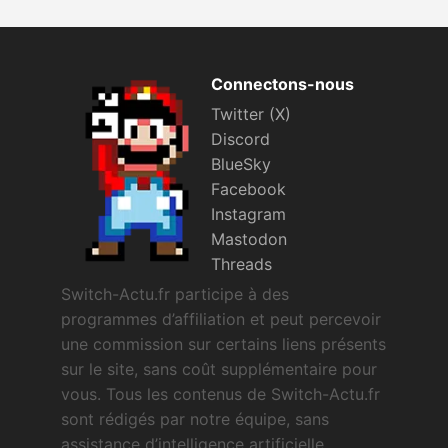
Connectons-nous
Twitter (X)
Discord
BlueSky
Facebook
Instagram
Mastodon
Threads
Switch-Actu.fr participe à des
programmes d’affiliation et peut percevoir
une commission sur certains liens présents
sur le site, sans coût supplémentaire pour
vous. Tous les contenus de Switch-Actu.fr
sont rédigés par notre équipe, sans
assistance d’intelligence artificielle.