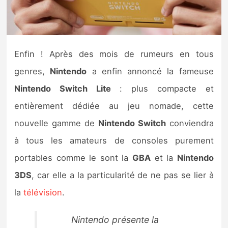
Nintendo Direct
Tests et previews
Enfin ! Après des mois de rumeurs en tous
genres,
Nintendo
a enfin annoncé la fameuse
Tests de jeux
Nintendo Switch Lite
: plus compacte et
Tests d’accessoires
entièrement dédiée au jeu nomade, cette
nouvelle gamme de
Nintendo Switch
conviendra
Autres tests
à tous les amateurs de consoles purement
Previews
portables comme le sont la
GBA
et la
Nintendo
3DS
, car elle a la particularité de ne pas se lier à
Précommandes
la
télévision
.
Précommandes jeux Switch 2
Nintendo présente la