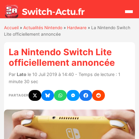
Accueil
»
Actualités Nintendo
»
Hardware
»
La Nintendo Switch
Rechercher
Lite officiellement annoncée
La Nintendo Switch Lite
Actualités
officiellement annoncée
Jeux
Par
Lato
le 10 Juil 2019 à 14:40 - Temps de lecture : 1
minute 30 sec
Hardware
PARTAGER
Mises à jour
Chiffres de ventes
Rumeurs