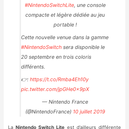
#NintendoSwitchLite
, une console
Sorties de jeux
compacte et légère dédiée au jeu
Bons plans
portable !
Cette nouvelle venue dans la gamme
Guides
#NintendoSwitch
sera disponible le
20 septembre en trois coloris
différents.
👉:
https://t.co/Rmba4Eh10y
pic.twitter.com/jpGHe0x9pX
— Nintendo France
(@NintendoFrance)
10 juillet 2019
La
Nintendo Switch Lite
est d’ailleurs différente