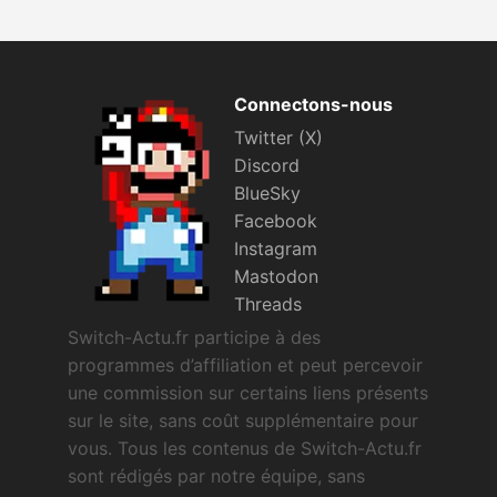
Connectons-nous
Twitter (X)
Discord
BlueSky
Facebook
Instagram
Mastodon
Threads
Switch-Actu.fr participe à des
programmes d’affiliation et peut percevoir
une commission sur certains liens présents
sur le site, sans coût supplémentaire pour
vous. Tous les contenus de Switch-Actu.fr
sont rédigés par notre équipe, sans