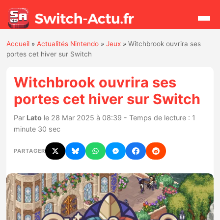
Accueil
»
Actualités Nintendo
»
Jeux
»
Witchbrook ouvrira ses
Rechercher
portes cet hiver sur Switch
Witchbrook ouvrira ses
Actualités
portes cet hiver sur Switch
Jeux
Par
Lato
le 28 Mar 2025 à 08:39 - Temps de lecture : 1
minute 30 sec
Hardware
PARTAGER
Mises à jour
Chiffres de ventes
Rumeurs