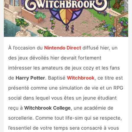
Nintendo Direct
Tests et previews
Tests de jeux
À l’occasion du
Nintendo Direct
diffusé hier, un
des jeux dévoilés hier devrait fortement
Tests d’accessoires
intéresser les amateurs de jeux cozy et les fans
Autres tests
de
Harry Potter
. Baptisé
Witchbrook
, ce titre est
présenté comme une simulation de vie et un RPG
Previews
social dans lequel vous êtes un jeune étudiant
Précommandes
reçu à
Witchbrook College
, une académie de
sorcellerie. Comme tout life-sim qui se respecte,
Précommandes jeux Switch 2
l’essentiel de votre temps sera consacré à vous