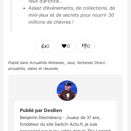
feux d’artifice…
Assez d’événements, de collections, de
mini-jeux et de secrets pour nourrir 30
millions de chèvres !
👍
❤️
👎
0
0
0
Publié dans
Actualités Nintendo
,
Jeux
,
Nintendo Direct :
actualités, dates et résumés
Publié par
DesBen
Benjamin Destrebecq - Joueur de 31 ans,
fondateur du site Switch-Actu.fr, je suis
passionné par le jeu-vidéo depuis The Legend