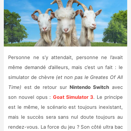
Nintendo Direct
Tests et previews
Tests de jeux
Personne ne s’y attendait, personne ne l’avait
Tests d’accessoires
même demandé d’ailleurs, mais c’est un fait : le
Autres tests
simulator de chèvre
(et non pas le Greates Of All
Previews
Time)
est de retour sur
Nintendo Switch
avec
son nouvel opus :
Goat Simulator 3
. Le principe
Précommandes
est le même, le scénario est toujours inexistant,
mais le succès sera sans nul doute toujours au
Précommandes jeux Switch 2
rendez-vous. La force du jeu ? Son côté ultra bac