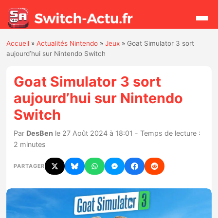
Accueil
»
Actualités Nintendo
»
Jeux
»
Goat Simulator 3 sort
Rechercher
aujourd’hui sur Nintendo Switch
Goat Simulator 3 sort
Actualités
aujourd’hui sur Nintendo
Switch
Jeux
Par
DesBen
le 27 Août 2024 à 18:01 - Temps de lecture :
Hardware
2 minutes
Mises à jour
PARTAGER
Chiffres de ventes
Rumeurs