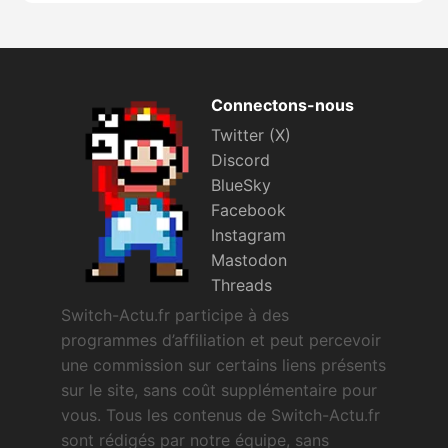
Connectons-nous
Twitter (X)
Discord
BlueSky
Facebook
Instagram
Mastodon
Threads
Switch-Actu.fr participe à des
programmes d’affiliation et peut percevoir
une commission sur certains liens présents
sur le site, sans coût supplémentaire pour
vous. Tous les contenus de Switch-Actu.fr
sont rédigés par notre équipe, sans