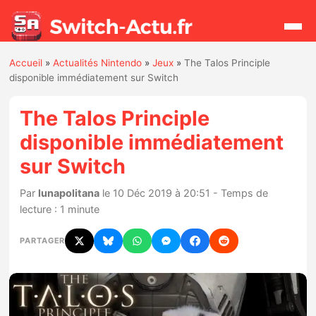
Accueil
»
Actualités Nintendo
»
Jeux
»
The Talos Principle
Rechercher
disponible immédiatement sur Switch
The Talos Principle
Actualités
disponible immédiatement
sur Switch
Jeux
Par
lunapolitana
le 10 Déc 2019 à 20:51 - Temps de
Hardware
lecture : 1 minute
Mises à jour
PARTAGER
Chiffres de ventes
Rumeurs