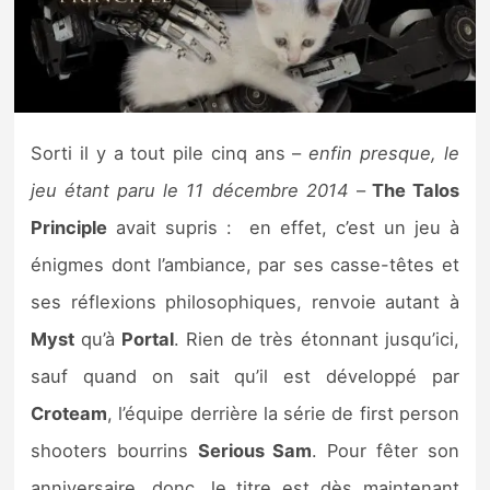
Nintendo Direct
Tests et previews
Sorti il y a tout pile cinq ans –
enfin presque, le
Tests de jeux
jeu étant paru le 11 décembre 2014
–
The Talos
Tests d’accessoires
Principle
avait supris : en effet, c’est un jeu à
énigmes dont l’ambiance, par ses casse-têtes et
Autres tests
ses réflexions philosophiques, renvoie autant à
Previews
Myst
qu’à
Portal
. Rien de très étonnant jusqu’ici,
sauf quand on sait qu’il est développé par
Précommandes
Croteam
, l’équipe derrière la série de first person
Précommandes jeux Switch 2
shooters bourrins
Serious Sam
. Pour fêter son
anniversaire, donc, le titre est dès maintenant