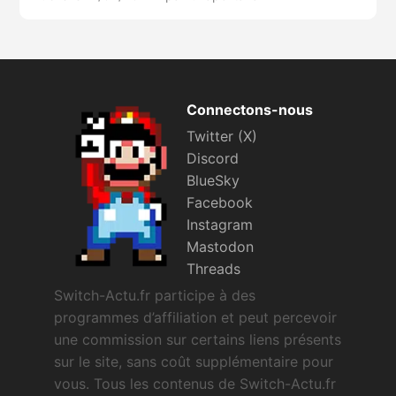
Connectons-nous
Twitter (X)
Discord
BlueSky
Facebook
Instagram
Mastodon
Threads
Switch-Actu.fr participe à des
programmes d’affiliation et peut percevoir
une commission sur certains liens présents
sur le site, sans coût supplémentaire pour
vous. Tous les contenus de Switch-Actu.fr