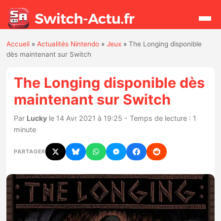
Accueil
»
Actualités Nintendo
»
Jeux
»
The Longing disponible
Rechercher
dès maintenant sur Switch
The Longing disponible dès
Actualités
maintenant sur Switch
Jeux
Par
Lucky
le 14 Avr 2021 à 19:25 - Temps de lecture : 1
minute
Hardware
PARTAGER
Mises à jour
Chiffres de ventes
Rumeurs