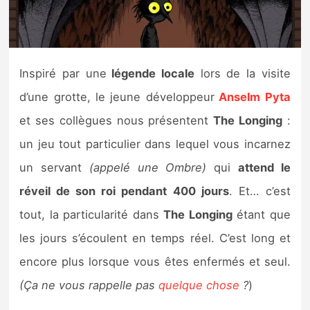
Nintendo Direct
Tests et previews
Inspiré par une
légende locale
lors de la visite
d’une grotte, le jeune développeur
Anselm Pyta
Tests de jeux
et ses collègues nous présentent
The Longing
:
Tests d’accessoires
un jeu tout particulier dans lequel vous incarnez
un servant
(appelé une Ombre)
qui
attend le
Autres tests
réveil de son roi pendant
400 jours
. Et… c’est
Previews
tout, la particularité dans
The Longing
étant que
les jours s’écoulent en temps réel. C’est long et
Précommandes
encore plus lorsque vous êtes enfermés et seul.
Précommandes jeux Switch 2
(Ça ne vous rappelle pas
quelque chose
?
)