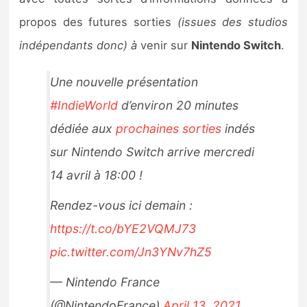
Sorties de jeux
propos des futures sorties
(issues des studios
indépendants donc) à
venir sur
Nintendo Switch
.
Bons plans
Une nouvelle présentation
Guides
#IndieWorld
d’environ 20 minutes
dédiée aux
prochaines sorties
indés
sur Nintendo Switch arrive mercredi
14 avril à 18:00 !
Rendez-vous ici demain :
https://t.co/bYE2VQMJ73
pic.twitter.com/Jn3YNv7hZ5
— Nintendo France
(@NintendoFrance)
April 13, 2021