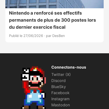
Nintendo a renforcé ses effectifs
permanents de plus de 300 postes lors
du dernier exercice fiscal
Publié le 27/06/2026
·
par DesBen
Connectons-nous
Twitter (X)
Discord
BlueSky
Facebook
Instagram
Mastodon