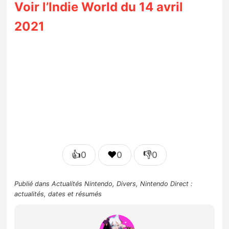
Voir l’Indie World du 14 avril
2021
👍
❤️
👎
0
0
0
Publié dans
Actualités Nintendo
,
Divers
,
Nintendo Direct :
actualités, dates et résumés