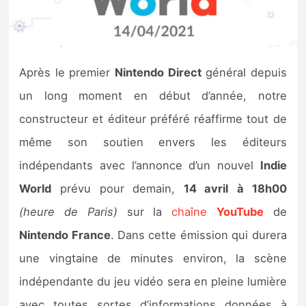
Nintendo Direct
Tests et previews
Après le premier
Nintendo Direct
général depuis
un long moment en début d’année, notre
Tests de jeux
constructeur et éditeur préféré réaffirme tout de
Tests d’accessoires
même son soutien envers les éditeurs
indépendants avec l’annonce d’un nouvel
Indie
Autres tests
World
prévu pour demain,
14 avril
à 18h00
Previews
(heure de Paris)
sur la
chaîne
YouTube
de
Nintendo France
. Dans cette émission qui durera
Précommandes
une vingtaine de minutes environ, la scène
Précommandes jeux Switch 2
indépendante du jeu vidéo sera en pleine lumière
avec toutes sortes d’informations données à