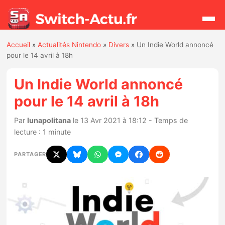
Accueil
»
Actualités Nintendo
»
Divers
»
Un Indie World annoncé
Rechercher
pour le 14 avril à 18h
Un Indie World annoncé
Actualités
pour le 14 avril à 18h
Jeux
Par
lunapolitana
le 13 Avr 2021 à 18:12 - Temps de
lecture : 1 minute
Hardware
PARTAGER
Mises à jour
Chiffres de ventes
Rumeurs