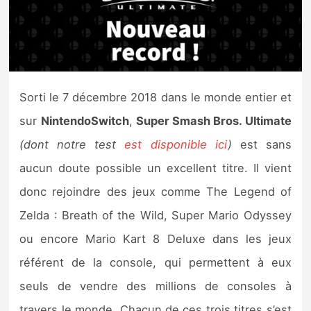
Nintendo Direct
Tests et previews
Sorti le 7 décembre 2018 dans le monde entier et
Tests de jeux
sur
NintendoSwitch
,
Super Smash Bros. Ultimate
Tests d’accessoires
(dont notre test
est disponible ici
)
est sans
aucun doute possible un excellent titre. Il vient
Autres tests
donc rejoindre des jeux comme The Legend of
Previews
Zelda : Breath of the Wild, Super Mario Odyssey
ou encore Mario Kart 8 Deluxe dans les jeux
Précommandes
référent de la console, qui permettent à eux
Précommandes jeux Switch 2
seuls de vendre des millions de consoles à
travers le monde. Chacun de ces trois titres s’est