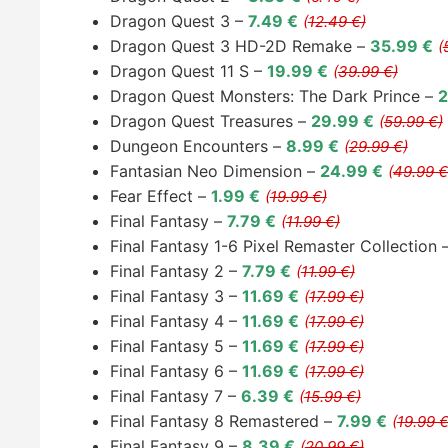
Dragon Quest 3 –
7.49 €
(
12.49 €)
Dragon Quest 3 HD-2D Remake –
35.99 €
(
Dragon Quest 11 S –
19.99 €
(
39.99 €)
Dragon Quest Monsters: The Dark Prince –
2
Dragon Quest Treasures –
29.99 €
(
59.99 €)
Dungeon Encounters –
8.99 €
(
29.99 €)
Fantasian Neo Dimension –
24.99 €
(
49.99 €
Fear Effect –
1.99 €
(
19.99 €)
Final Fantasy –
7.79 €
(
11.99 €)
Final Fantasy 1-6 Pixel Remaster Collection 
Final Fantasy 2 –
7.79 €
(
11.99 €)
Final Fantasy 3 –
11.69 €
(
17.99 €)
Final Fantasy 4 –
11.69 €
(
17.99 €)
Final Fantasy 5 –
11.69 €
(
17.99 €)
Final Fantasy 6 –
11.69 €
(
17.99 €)
Final Fantasy 7 –
6.39 €
(
15.99 €)
Final Fantasy 8 Remastered –
7.99 €
(
19.99 €
Final Fantasy 9 –
8.39 €
(
20.99 €)