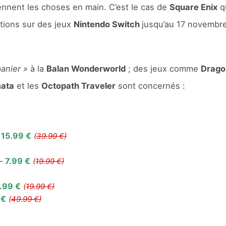
nnent les choses en main. C’est le cas de
Square Enix
qu
ctions sur des jeux
Nintendo Switch
jusqu’au 17 novembr
anier »
à la
Balan Wonderworld
; des jeux comme
Drago
mata
et les
Octopath Traveler
sont concernés :
–
15.99 €
(
39.99 €)
 –
7.99 €
(
19.99 €)
.99 €
(
19.99 €)
 €
(
49.99 €)