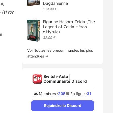
Dagdanienne
i,
109,99 €
e
(si l’on
Figurine Hasbro Zelda (The
Legend of Zelda Héros
d’Hyrule)
n
32,99 €
Voir toutes les précommandes les plus
attendues →
Switch-Actu |
Communauté Discord
👥 Membres :
205
🟢 En ligne :
31
Rejoindre le Discord