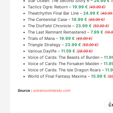
Star Ocean: The Second Story R –
24.99 €
(
Tactics Ogre: Reborn –
19.99 €
(
49.99 €)
Theatrhythm Final Bar Line –
24.99 €
(
49.99 
The Centennial Case –
19.99 €
(
49.99 €)
The DioField Chronicle –
23.99 €
(
59.99 €)
The Last Remnant Remastered –
7.99 €
(
19.9
Trials of Mana –
19.99 €
(
49.99 €)
Triangle Strategy –
23.99 €
(
59.99 €)
Various Daylife –
11.59 €
(
28.99 €)
Voice of Cards: The Beasts of Burden –
11.9
Voice of Cards: The Forsaken Maiden –
11.9
Voice of Cards: The Isle Dragon Roars –
11.
World of Final Fantasy Maxima –
15.99 €
(
39
Source :
universonintendo.com
