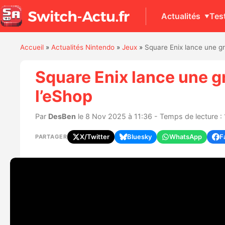
Actualités
Tes
Accueil
»
Actualités Nintendo
»
Jeux
»
Square Enix lance une gr
Square Enix lance une g
l’eShop
Par
DesBen
le 8 Nov 2025 à 11:36 - Temps de lecture :
X/Twitter
Bluesky
WhatsApp
F
PARTAGER