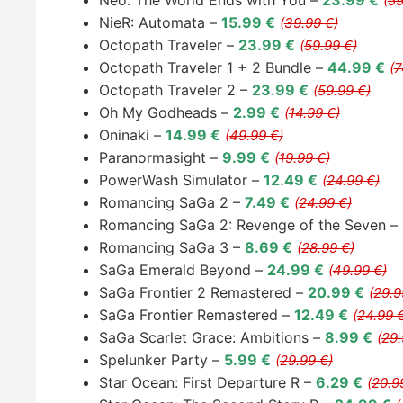
Neo: The World Ends with You –
23.99 €
(
59
NieR: Automata –
15.99 €
(
39.99 €)
Octopath Traveler –
23.99 €
(
59.99 €)
Octopath Traveler 1 + 2 Bundle –
44.99 €
(
7
Octopath Traveler 2 –
23.99 €
(
59.99 €)
Oh My Godheads –
2.99 €
(
14.99 €)
Oninaki –
14.99 €
(
49.99 €)
Paranormasight –
9.99 €
(
19.99 €)
PowerWash Simulator –
12.49 €
(
24.99 €)
Romancing SaGa 2 –
7.49 €
(
24.99 €)
Romancing SaGa 2: Revenge of the Seven –
Romancing SaGa 3 –
8.69 €
(
28.99 €)
SaGa Emerald Beyond –
24.99 €
(
49.99 €)
SaGa Frontier 2 Remastered –
20.99 €
(
29.9
SaGa Frontier Remastered –
12.49 €
(
24.99 
SaGa Scarlet Grace: Ambitions –
8.99 €
(
29.
Spelunker Party –
5.99 €
(
29.99 €)
Star Ocean: First Departure R –
6.29 €
(
20.9