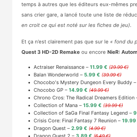
temps à autres que les éditeurs eux-mêmes pre
sans crier gare, a lancé toute une liste de rédu
en croit ce qui est noté sur les fiches de jeu)
.
Et ça n’est clairement pas que sur le
« fond du p
Quest 3 HD-2D Remake
ou encore
NieR: Auto
Actraiser Renaissance –
11.99 €
(
29.99 €)
Balan Wonderworld –
5.99 €
(
39.99 €)
Chocobo's Mystery Dungeon Every Buddy 
Chocobo GP –
14.99 €
(
49.99 €)
Chrono Cros: The Radical Dreamers Edition
Collection of Mana –
15.99 €
(
39.99 €)
Collection of SaGa Final Fantasy Legend –
9
Crisis Core: Final Fantasy 7 Reunion –
19.99
Dragon Quest –
2.99 €
(
4.99 €)
Dragon Quest 2 –
3.89 €
(
6.49 €)