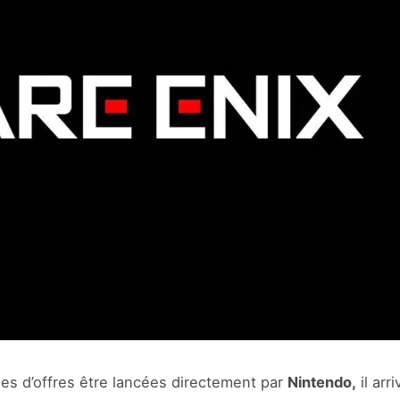
ues d’offres être lancées directement par
Nintendo,
il arr