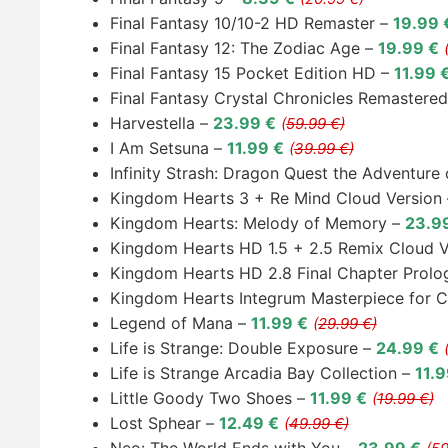
Final Fantasy 10/10-2 HD Remaster –
19.99 
Final Fantasy 12: The Zodiac Age –
19.99 €
Final Fantasy 15 Pocket Edition HD –
11.99 
Final Fantasy Crystal Chronicles Remastered
Harvestella –
23.99 €
(
59.99 €)
I Am Setsuna –
11.99 €
(
39.99 €)
Infinity Strash: Dragon Quest the Adventure 
Kingdom Hearts 3 + Re Mind Cloud Version
Kingdom Hearts: Melody of Memory –
23.9
Kingdom Hearts HD 1.5 + 2.5 Remix Cloud V
Kingdom Hearts HD 2.8 Final Chapter Prolo
Kingdom Hearts Integrum Masterpiece for 
Legend of Mana –
11.99 €
(
29.99 €)
Life is Strange: Double Exposure –
24.99 €
Life is Strange Arcadia Bay Collection –
11.9
Little Goody Two Shoes –
11.99 €
(
19.99 €)
Lost Sphear –
12.49 €
(
49.99 €)