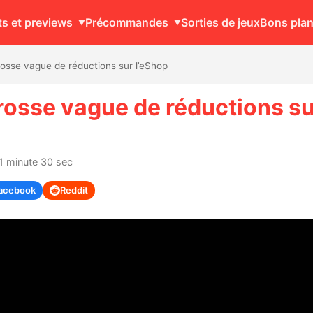
ts et previews
Précommandes
Sorties de jeux
Bons pla
osse vague de réductions sur l’eShop
rosse vague de réductions su
 1 minute 30 sec
acebook
Reddit