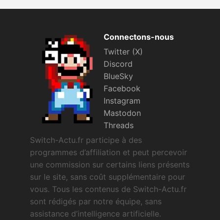
Connectons-nous
Twitter (X)
Discord
BlueSky
Facebook
Instagram
Mastodon
Threads
Switch-Actu.fr participe à des
programmes d’affiliation et peut percevoir
une commission sur certains liens présents
sur le site, sans coût supplémentaire pour
vous. Tous les contenus de Switch-Actu.fr
sont rédigés par notre équipe, sans
assistance d’intelligence artificielle.