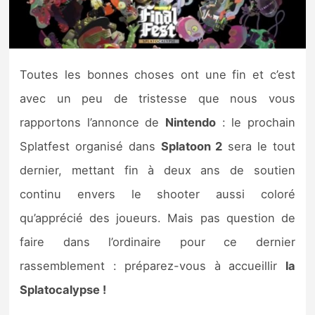
Nintendo Direct
Tests et previews
Toutes les bonnes choses ont une fin et c’est
avec un peu de tristesse que nous vous
Tests de jeux
rapportons l’annonce de
Nintendo
: le prochain
Tests d’accessoires
Splatfest organisé dans
Splatoon 2
sera le tout
dernier, mettant fin à deux ans de soutien
Autres tests
continu envers le shooter aussi coloré
Previews
qu’apprécié des joueurs. Mais pas question de
faire dans l’ordinaire pour ce dernier
Précommandes
rassemblement : préparez-vous à accueillir
la
Précommandes jeux Switch 2
Splatocalypse !