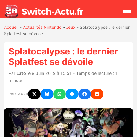
Accueil
»
Actualités Nintendo
»
Jeux
»
Splatocalypse : le dernier
Rechercher
Splatfest se dévoile
Splatocalypse : le dernier
Actualités
Splatfest se dévoile
Jeux
Par
Lato
le 9 Juin 2019 à 15:51 - Temps de lecture : 1
minute
Hardware
PARTAGER
Mises à jour
Chiffres de ventes
Rumeurs