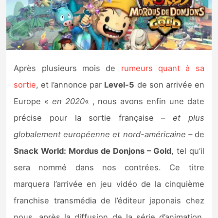
Nintendo Direct
Tests et previews
Après plusieurs mois de
rumeurs quant à sa
Tests de jeux
sortie
, et l’annonce par
Level-5
de son arrivée en
Tests d’accessoires
Europe «
en 2020
« , nous avons enfin une date
précise pour la sortie française –
et plus
Autres tests
globalement européenne et nord-américaine –
de
Previews
Snack World: Mordus de Donjons – Gold
, tel qu’il
sera nommé dans nos contrées. Ce titre
Précommandes
marquera l’arrivée en jeu vidéo de la cinquième
Précommandes jeux Switch 2
franchise transmédia de l’éditeur japonais chez
nous, après la diffusion de la série d’animation,