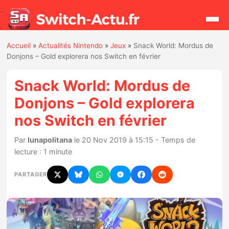
Accueil
»
Actualités Nintendo
»
Jeux
»
Snack World: Mordus de
Rechercher
Donjons – Gold explorera nos Switch en février
Snack World: Mordus de
Actualités
Donjons – Gold explorera
nos Switch en février
Jeux
Par
lunapolitana
le 20 Nov 2019 à 15:15 - Temps de
Hardware
lecture : 1 minute
Mises à jour
PARTAGER
Chiffres de ventes
Rumeurs