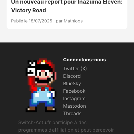
Un nouveau report pour Inazuma Eleven:
Victory Road
Publié le 18/07/2025
·
par Mathioos
Connectons-nous
Twitter (X)
Discord
BlueSky
Facebook
Instagram
Mastodon
Threads
Switch-Actu.fr participe à des
programmes d’affiliation et peut percevoir