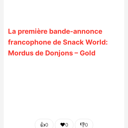
La première bande-annonce
francophone de Snack World:
Mordus de Donjons – Gold
👍
❤️
👎
0
0
0