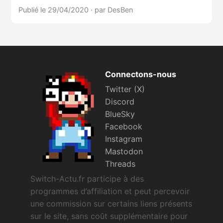
Publié le 29/04/2020
·
par DesBen
Connectons-nous
Twitter (X)
Discord
BlueSky
Facebook
Instagram
Mastodon
Threads
Switch-Actu.fr participe à des
programmes d’affiliation et peut percevoir
une commission sur certains liens présents
sur le site, sans coût supplémentaire pour