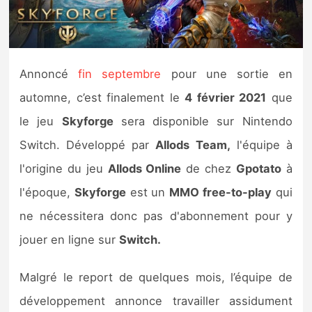
Nintendo Direct
Tests et previews
Annoncé
fin septembre
pour une sortie en
automne, c’est finalement le
4 février 2021
que
Tests de jeux
le jeu
Skyforge
sera disponible sur Nintendo
Tests d’accessoires
Switch. Développé par
Allods Team,
l'équipe à
l'origine du jeu
Allods Online
de chez
Gpotato
à
Autres tests
l'époque,
Skyforge
est un
MMO free-to-play
qui
Previews
ne nécessitera donc pas d'abonnement pour y
jouer en ligne sur
Switch.
Précommandes
Malgré le report de quelques mois, l’équipe de
Précommandes jeux Switch 2
développement annonce travailler assidument