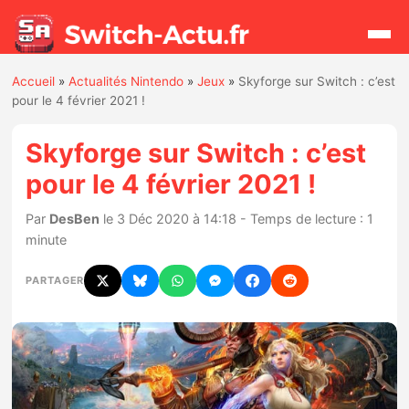
Accueil
»
Actualités Nintendo
»
Jeux
»
Skyforge sur Switch : c’est
Rechercher
pour le 4 février 2021 !
Skyforge sur Switch : c’est
Actualités
pour le 4 février 2021 !
Jeux
Par
DesBen
le 3 Déc 2020 à 14:18 - Temps de lecture : 1
minute
Hardware
PARTAGER
Mises à jour
Chiffres de ventes
Rumeurs