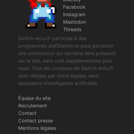
Facebook
Instagram
Mastodon
Threads
Switch-Actu.fr participe à des
programmes d’affiliation et peut percevoir
une commission sur certains liens présents
sur le site, sans coût supplémentaire pour
vous. Tous les contenus de Switch-Actu.fr
sont rédigés par notre équipe, sans
assistance d’intelligence artificielle.
Équipe du site
Recrutement
Contact
Contact presse
Mentions légales