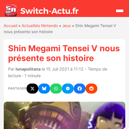
Accueil
»
Actualités Nintendo
»
Jeux
»
Shin Megami Tensei V
Rechercher
nous présente son histoire
Shin Megami Tensei V nous
Actualités
présente son histoire
Jeux
Par
lunapolitana
le 15 Juil 2021 à 11:12 - Temps de
lecture : 1 minute
Hardware
PARTAGER
Mises à jour
Chiffres de ventes
Rumeurs