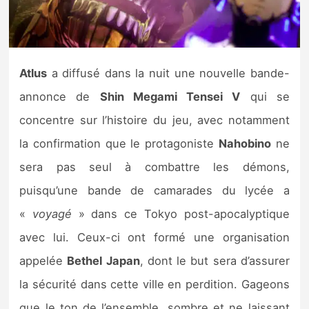
Nintendo Direct
Tests et previews
Atlus
a diffusé dans la nuit une nouvelle bande-
annonce de
Shin Megami Tensei V
qui se
Tests de jeux
concentre sur l’histoire du jeu, avec notamment
Tests d’accessoires
la confirmation que le protagoniste
Nahobino
ne
sera pas seul à combattre les démons,
Autres tests
puisqu’une bande de camarades du lycée a
Previews
«
voyagé
» dans ce Tokyo post-apocalyptique
avec lui. Ceux-ci ont formé une organisation
Précommandes
appelée
Bethel Japan
, dont le but sera d’assurer
Précommandes jeux Switch 2
la sécurité dans cette ville en perdition. Gageons
que le ton de l’ensemble, sombre et ne laissant