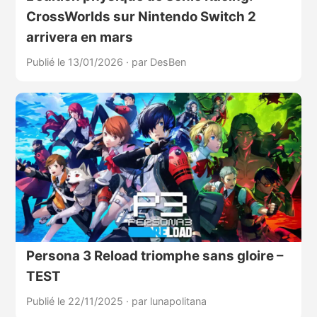
CrossWorlds sur Nintendo Switch 2
arrivera en mars
Publié le 13/01/2026
·
par DesBen
Persona 3 Reload triomphe sans gloire –
TEST
Publié le 22/11/2025
·
par lunapolitana