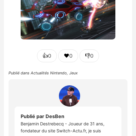
👍
❤️
👎
0
0
0
Publié dans
Actualités Nintendo
,
Jeux
Publié par
DesBen
Benjamin Destrebecq - Joueur de 31 ans,
fondateur du site Switch-Actu.fr, je suis