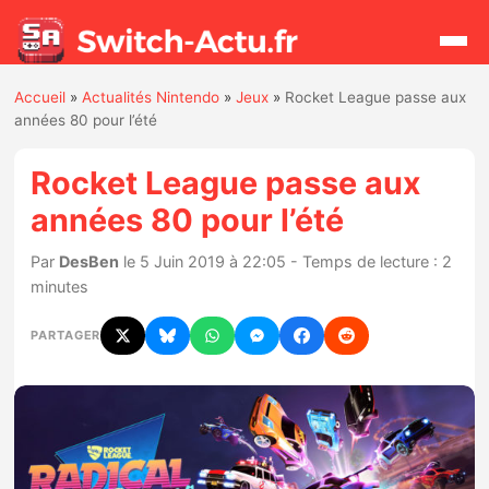
Accueil
»
Actualités Nintendo
»
Jeux
»
Rocket League passe aux
Rechercher
années 80 pour l’été
Rocket League passe aux
Actualités
années 80 pour l’été
Jeux
Par
DesBen
le 5 Juin 2019 à 22:05 - Temps de lecture : 2
minutes
Hardware
PARTAGER
Mises à jour
Chiffres de ventes
Rumeurs