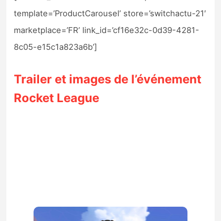
template=’ProductCarousel’ store=’switchactu-21′
marketplace=’FR’ link_id=’cf16e32c-0d39-4281-
8c05-e15c1a823a6b’]
Trailer et images de l’événement
Rocket League