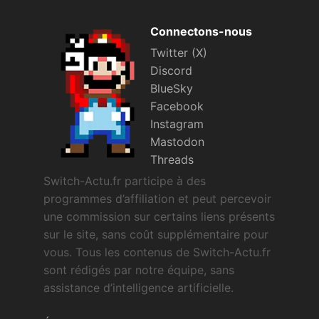
Connectons-nous
Twitter (X)
Discord
BlueSky
Facebook
Instagram
Mastodon
Threads
Switch-Actu.fr participe à des
programmes d’affiliation et peut percevoir
une commission sur certains liens présents
sur le site, sans coût supplémentaire pour
vous. Tous les contenus de Switch-Actu.fr
sont rédigés par notre équipe, sans
assistance d’intelligence artificielle.