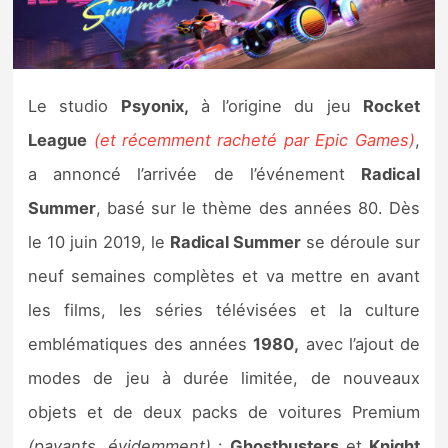
Nintendo Direct
Tests et previews
Le studio
Psyonix,
à l’origine du jeu
Rocket
League
(et récemment racheté par Epic Games)
,
Tests de jeux
a annoncé l’arrivée de l’événement
Radical
Tests d’accessoires
Summer
, basé sur le thème des années 80. Dès
le 10 juin 2019, le
Radical Summer
se déroule sur
Autres tests
neuf semaines complètes et va mettre en avant
Previews
les films, les séries télévisées et la culture
emblématiques des années
1980,
avec l’ajout de
Précommandes
modes de jeu à durée limitée, de nouveaux
Précommandes jeux Switch 2
objets et de deux packs de voitures Premium
(payants, évidemment)
:
Ghostbusters
et
Knight