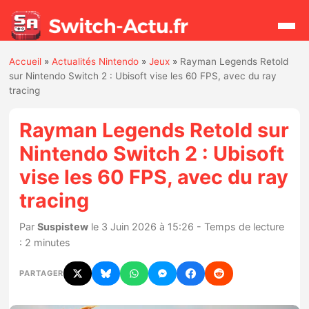
Accueil
»
Actualités Nintendo
»
Jeux
»
Rayman Legends Retold
Rechercher
sur Nintendo Switch 2 : Ubisoft vise les 60 FPS, avec du ray
tracing
Actualités
Rayman Legends Retold sur
Nintendo Switch 2 : Ubisoft
Jeux
vise les 60 FPS, avec du ray
tracing
Hardware
Par
Suspistew
le 3 Juin 2026 à 15:26 - Temps de lecture
Mises à jour
: 2 minutes
Chiffres de ventes
PARTAGER
Rumeurs