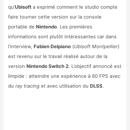
Sorties de jeux
qu’
Ubisoft
a exprimé comment le studio compte
faire tourner cette version sur la console
Bons plans
portable de
Nintendo
. Les premières
informations sont plutôt intéressantes car dans
Guides
l’interview,
Fabien Delpiano
(
Ubisoft Montpellier
)
est revenu sur le travail réalisé autour de la
version
Nintendo Switch 2
. L’objectif annoncé est
limpide : atteindre une expérience à 60 FPS avec
du
ray tracing
et avec utilisation du
DLSS
.