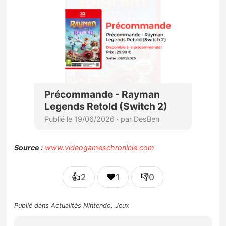
Source :
www.videogameschronicle.com
👍
❤️
👎
2
1
0
Publié dans
Actualités Nintendo
,
Jeux