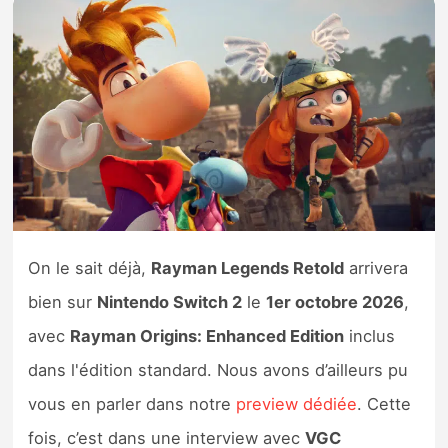
Nintendo Direct
Tests et previews
Tests de jeux
Tests d’accessoires
Autres tests
On le sait déjà,
Rayman Legends Retold
arrivera
Previews
bien sur
Nintendo Switch 2
le
1er octobre 2026
,
avec
Rayman Origins: Enhanced Edition
inclus
Précommandes
dans l'édition standard. Nous avons d’ailleurs pu
vous en parler dans notre
preview dédiée
. Cette
Précommandes jeux Switch 2
fois, c’est dans une interview avec
VGC