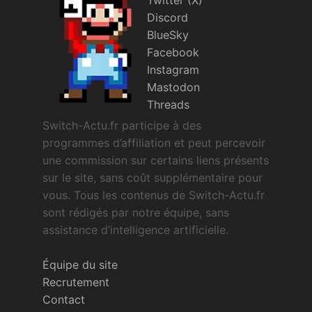
Twitter (X)
Discord
BlueSky
Facebook
Instagram
Mastodon
Threads
Switch-Actu.fr participe à des
programmes d’affiliation et peut percevoir
une commission sur certains liens présents
sur le site, sans coût supplémentaire pour
vous. Tous les contenus de Switch-Actu.fr
sont rédigés par notre équipe, sans
assistance d’intelligence artificielle.
Équipe du site
Recrutement
Contact