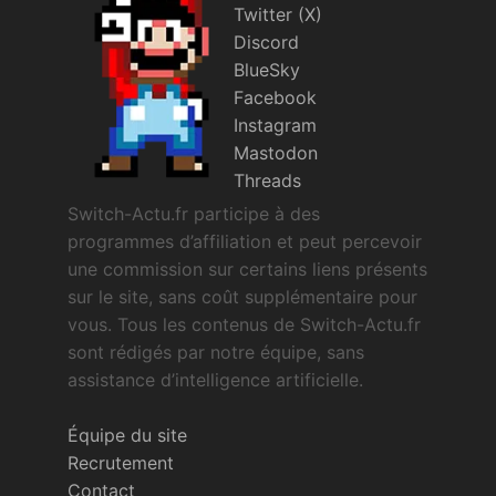
Twitter (X)
Discord
BlueSky
Facebook
Instagram
Mastodon
Threads
Switch-Actu.fr participe à des
programmes d’affiliation et peut percevoir
une commission sur certains liens présents
sur le site, sans coût supplémentaire pour
vous. Tous les contenus de Switch-Actu.fr
sont rédigés par notre équipe, sans
assistance d’intelligence artificielle.
Équipe du site
Recrutement
Contact