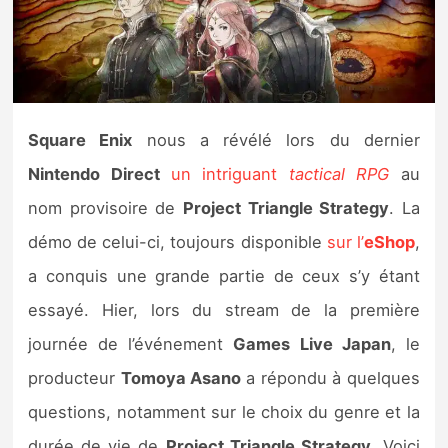
Nintendo Direct
Tests et previews
Square Enix
nous a révélé lors du dernier
Tests de jeux
Nintendo Direct
un intriguant
tactical RPG
au
Tests d’accessoires
nom provisoire de
Project Triangle Strategy
. La
démo de celui-ci, toujours disponible
sur l’
eShop
,
Autres tests
a conquis une grande partie de ceux s’y étant
Previews
essayé. Hier, lors du stream de la première
journée de l’événement
Games Live Japan
, le
Précommandes
producteur
Tomoya Asano
a répondu à quelques
Précommandes jeux Switch 2
questions, notamment sur le choix du genre et la
durée de vie de
Project Triangle Strategy
. Voici