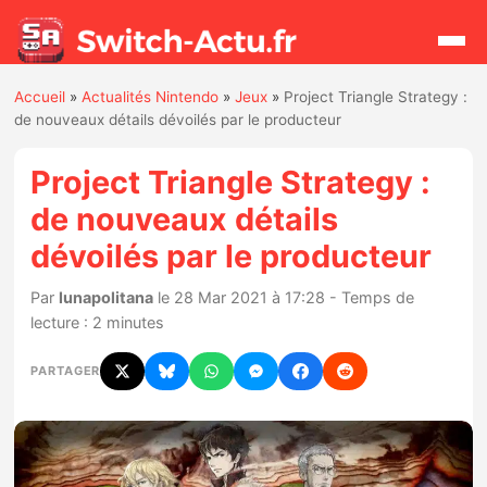
Accueil
»
Actualités Nintendo
»
Jeux
»
Project Triangle Strategy :
Rechercher
de nouveaux détails dévoilés par le producteur
Project Triangle Strategy :
Actualités
de nouveaux détails
dévoilés par le producteur
Jeux
Par
lunapolitana
le 28 Mar 2021 à 17:28 - Temps de
Hardware
lecture : 2 minutes
Mises à jour
PARTAGER
Chiffres de ventes
Rumeurs