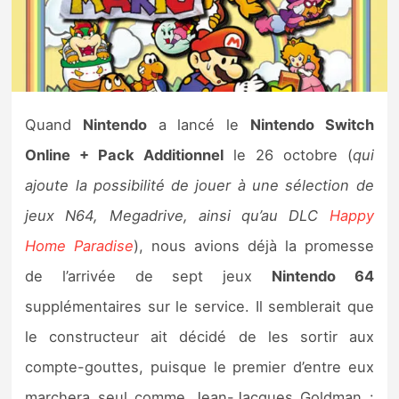
Nintendo Direct
Tests et previews
Quand
Nintendo
a lancé le
Nintendo Switch
Tests de jeux
Online + Pack Additionnel
le 26 octobre (
qui
Tests d’accessoires
ajoute la possibilité de jouer à une sélection de
jeux N64, Megadrive, ainsi qu’au DLC
Happy
Autres tests
Home Paradise
), nous avions déjà la promesse
Previews
de l’arrivée de sept jeux
Nintendo 64
supplémentaires sur le service. Il semblerait que
Précommandes
le constructeur ait décidé de les sortir aux
Précommandes jeux Switch 2
compte-gouttes, puisque le premier d’entre eux
marchera seul comme Jean-Jacques Goldman :