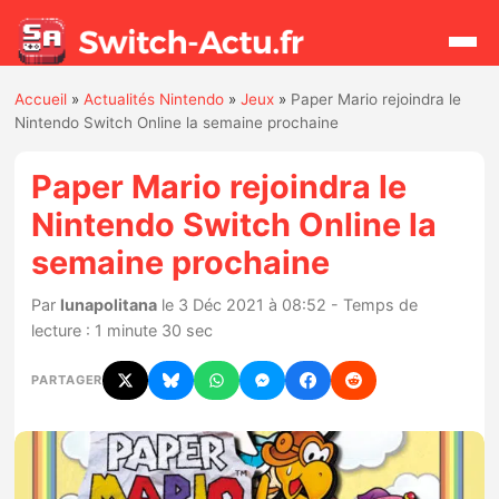
Accueil
»
Actualités Nintendo
»
Jeux
»
Paper Mario rejoindra le
Rechercher
Nintendo Switch Online la semaine prochaine
Paper Mario rejoindra le
Actualités
Nintendo Switch Online la
semaine prochaine
Jeux
Par
lunapolitana
le 3 Déc 2021 à 08:52 - Temps de
Hardware
lecture : 1 minute 30 sec
Mises à jour
PARTAGER
Chiffres de ventes
Rumeurs