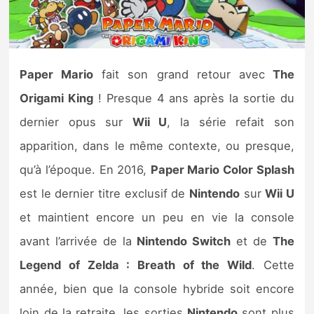
Nintendo Direct
Tests et previews
Paper Mario
fait son grand retour avec
The
Origami King
! Presque 4 ans après la sortie du
Tests de jeux
dernier opus sur
Wii U
, la série refait son
Tests d’accessoires
apparition, dans le même contexte, ou presque,
qu’à l’époque. En 2016,
Paper Mario Color Splash
Autres tests
est le dernier titre exclusif de
Nintendo
sur
Wii U
Previews
et maintient encore un peu en vie la console
avant l’arrivée de la
Nintendo Switch
et de
The
Précommandes
Legend of Zelda : Breath of the Wild
. Cette
Précommandes jeux Switch 2
année, bien que la console hybride soit encore
loin de la retraite, les sorties
Nintendo
sont plus