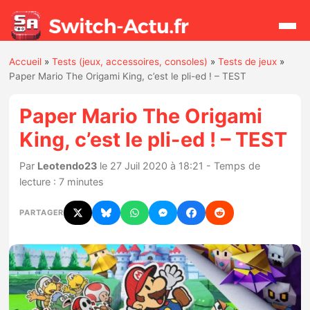
Accueil
»
Tests (jeux, accessoires, consoles)
»
Tests de jeux
»
Rechercher
Paper Mario The Origami King, c’est le pli-ed ! – TEST
Paper Mario The Origami
Actualités
King, c’est le pli-ed ! – TEST
Jeux
Par
Leotendo23
le 27 Juil 2020 à 18:21 - Temps de
lecture : 7 minutes
Hardware
PARTAGER
Mises à jour
Chiffres de ventes
Rumeurs