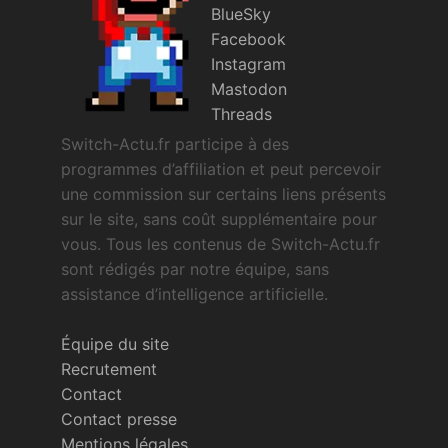
BlueSky
Facebook
Instagram
Mastodon
Threads
Switch-Actu.fr participe à des
programmes d’affiliation et peut percevoir
une commission sur certains liens présents
sur le site, sans coût supplémentaire pour
vous. Tous les contenus de Switch-Actu.fr
sont rédigés par notre équipe, sans
assistance d’intelligence artificielle.
Équipe du site
Recrutement
Contact
Contact presse
Mentions légales