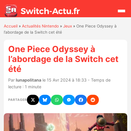
Accueil
»
Actualités Nintendo
»
Jeux
»
One Piece Odyssey à
Rechercher
l’abordage de la Switch cet été
One Piece Odyssey à
Actualités
l’abordage de la Switch cet
été
Jeux
Par
lunapolitana
le 15 Avr 2024 à 18:33 - Temps de
Hardware
lecture : 1 minute
Mises à jour
PARTAGER
Chiffres de ventes
Rumeurs