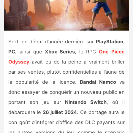
Nintendo Direct
Tests et previews
Sorti en début d’année dernière sur
PlayStation
,
Tests de jeux
PC
, ainsi que
Xbox Series
, le RPG
One Piece
Tests d’accessoires
Odyssey
avait eu de la peine à vraiment briller
par ses ventes, plutôt confidentielles à l’aune de
Autres tests
la popularité de la licence.
Bandai Namco
va
Previews
donc essayer de conquérir un nouveau public en
portant son jeu sur
Nintendo Switch
, où il
Précommandes
débarquera le
26 juillet 2024
. Ce portage aura le
Précommandes jeux Switch 2
bon goût d’intégrer d’office des DLC payants sur
les autres versions du jeu, comme le scénario