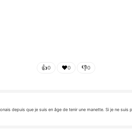
👍
❤️
👎
0
0
0
nais depuis que je suis en âge de tenir une manette. Si je ne suis 