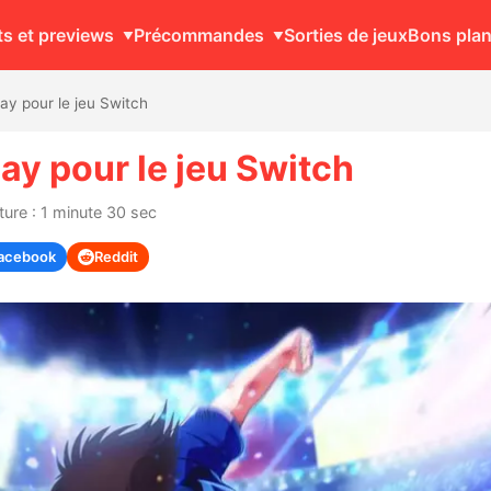
ts et previews
Précommandes
Sorties de jeux
Bons pla
ay pour le jeu Switch
ay pour le jeu Switch
ure : 1 minute 30 sec
acebook
Reddit