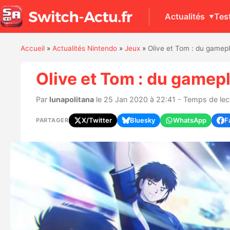
Actualités
Tes
Accueil
»
Actualités Nintendo
»
Jeux
»
Olive et Tom : du gamepl
Olive et Tom : du gamepl
Par
lunapolitana
le 25 Jan 2020 à 22:41 - Temps de lect
X/Twitter
Bluesky
WhatsApp
F
PARTAGER