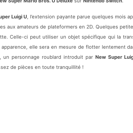
ew Super Mario Bros. U Deluxe
sur
Nintendo Switch
.
per Luigi U
, l’extension payante parue quelques mois aprè
ges aux amateurs de plateformers en 2D. Quelques petit
te. Celle-ci peut utiliser un objet spécifique qui la t
parence, elle sera en mesure de flotter lentement dans 
n, un personnage roublard introduit par
New Super Luig
sez de pièces en toute tranquillité !