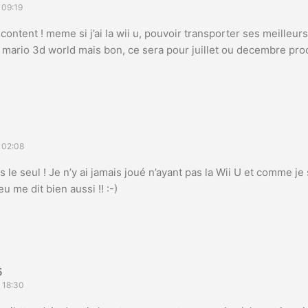
 09:19
content ! meme si j’ai la wii u, pouvoir transporter ses meilleurs
é mario 3d world mais bon, ce sera pour juillet ou decembre proc
 02:08
s le seul ! Je n’y ai jamais joué n’ayant pas la Wii U et comme je
u me dit bien aussi !! :-)
5
 18:30