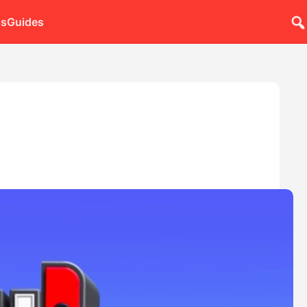
ns
Guides
h