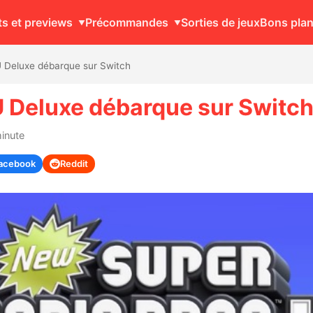
ts et previews
Précommandes
Sorties de jeux
Bons pla
 Deluxe débarque sur Switch
U Deluxe débarque sur Switc
minute
acebook
Reddit