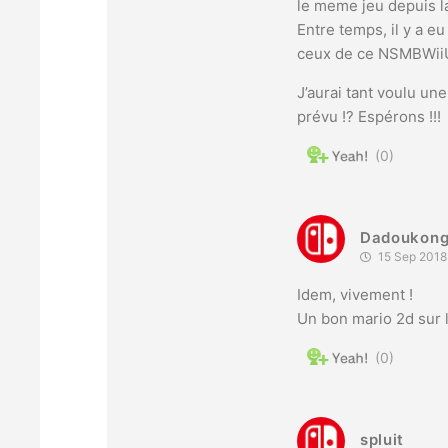
le meme jeu depuis l
Entre temps, il y a e
ceux de ce NSMBWiiU
J’aurai tant voulu un
prévu !? Espérons !!!
0
Dadoukon
15 Sep 2018
Idem, vivement !
Un bon mario 2d sur l
0
spluit