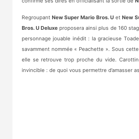
confirmé ses dires en officialisant la sortie de
N
Regroupant
New Super Mario Bros. U
et
New Su
Bros. U Deluxe
proposera ainsi plus de 160 sta
personnage jouable inédit : la gracieuse Toadet
savamment nommée « Peachette ». Sous cette ap
elle se retrouve trop proche du vide. Carotti
invincible : de quoi vous permettre d’amasser as