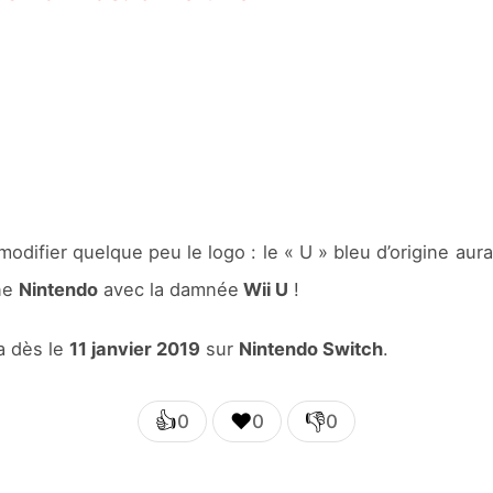
odifier quelque peu le logo : le « U » bleu d’origine aur
ne
Nintendo
avec la damnée
Wii U
!
a dès le
11 janvier 2019
sur
Nintendo Switch
.
👍
❤️
👎
0
0
0