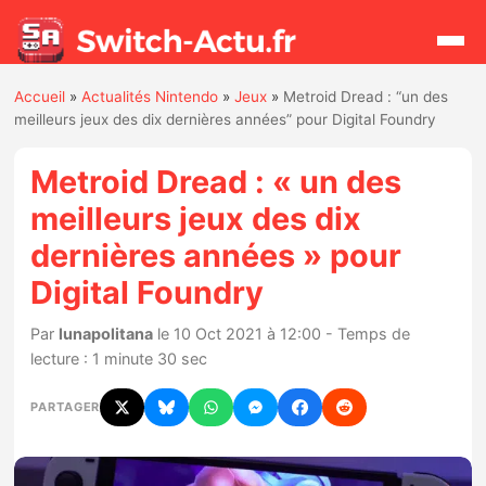
Accueil
»
Actualités Nintendo
»
Jeux
»
Metroid Dread : “un des
Rechercher
meilleurs jeux des dix dernières années” pour Digital Foundry
Metroid Dread : « un des
Actualités
meilleurs jeux des dix
dernières années » pour
Jeux
Digital Foundry
Hardware
Par
lunapolitana
le 10 Oct 2021 à 12:00 - Temps de
lecture : 1 minute 30 sec
Mises à jour
PARTAGER
Chiffres de ventes
Rumeurs