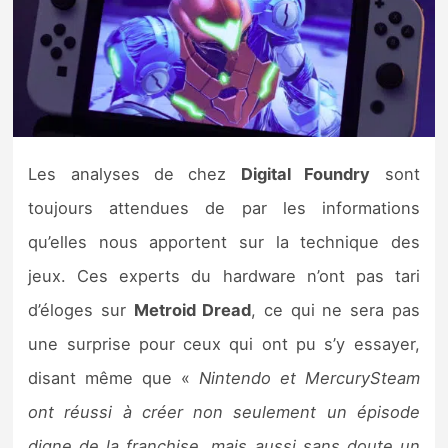
Nintendo Direct
Tests et previews
Tests de jeux
Les analyses de chez
Digital Foundry
sont
Tests d’accessoires
toujours attendues de par les informations
qu’elles nous apportent sur la technique des
Autres tests
jeux. Ces experts du hardware n’ont pas tari
Previews
d’éloges sur
Metroid Dread
, ce qui ne sera pas
une surprise pour ceux qui ont pu s’y essayer,
Précommandes
disant même que «
Nintendo et MercurySteam
Précommandes jeux Switch 2
ont réussi à créer non seulement un épisode
digne de la franchise, mais aussi sans doute un