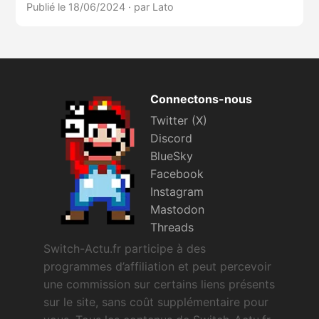
Publié le 18/06/2024
·
par Lato
Connectons-nous
Twitter (X)
Discord
BlueSky
Facebook
Instagram
Mastodon
Threads
Switch-Actu.fr participe à des
programmes d’affiliation et peut percevoir
une commission sur certains liens présents
sur le site, sans coût supplémentaire pour