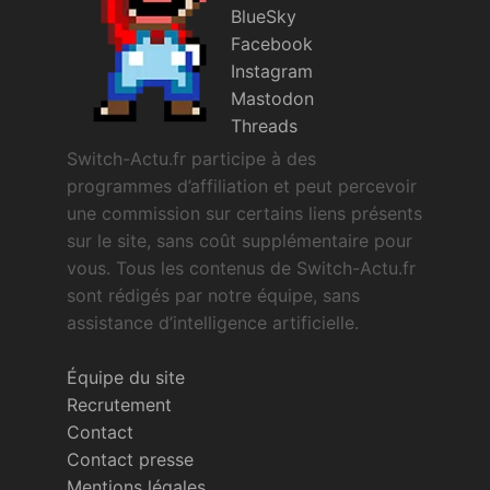
BlueSky
Facebook
Instagram
Mastodon
Threads
Switch-Actu.fr participe à des
programmes d’affiliation et peut percevoir
une commission sur certains liens présents
sur le site, sans coût supplémentaire pour
vous. Tous les contenus de Switch-Actu.fr
sont rédigés par notre équipe, sans
assistance d’intelligence artificielle.
Équipe du site
Recrutement
Contact
Contact presse
Mentions légales