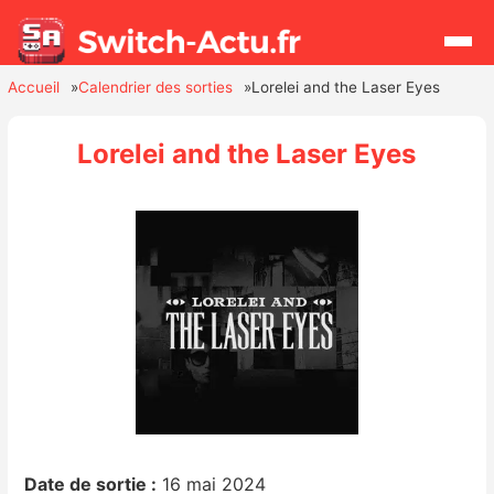
Accueil
Calendrier des sorties
Lorelei and the Laser Eyes
Rechercher
Lorelei and the Laser Eyes
Actualités
Jeux
Hardware
Mises à jour
Chiffres de ventes
Rumeurs
Date de sortie :
16 mai 2024