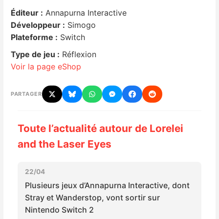
Éditeur :
Annapurna Interactive
Nintendo Direct
Développeur :
Simogo
Plateforme :
Switch
Tests et previews
Type de jeu :
Réflexion
Voir la page eShop
Tests de jeux
PARTAGER
Tests d’accessoires
Autres tests
Toute l’actualité autour de Lorelei
and the Laser Eyes
Previews
22/04
Précommandes
Plusieurs jeux d’Annapurna Interactive, dont
Stray et Wanderstop, vont sortir sur
Précommandes jeux Switch 2
Nintendo Switch 2