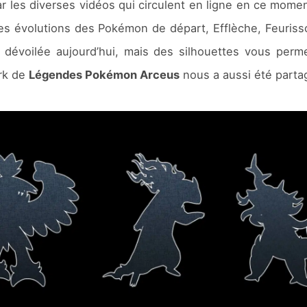
r les diverses vidéos qui circulent en ligne en ce mome
es évolutions des Pokémon de départ, Efflèche, Feuriss
dévoilée aujourd’hui, mais des silhouettes vous permet
ork de
Légendes Pokémon Arceus
nous a aussi été partag