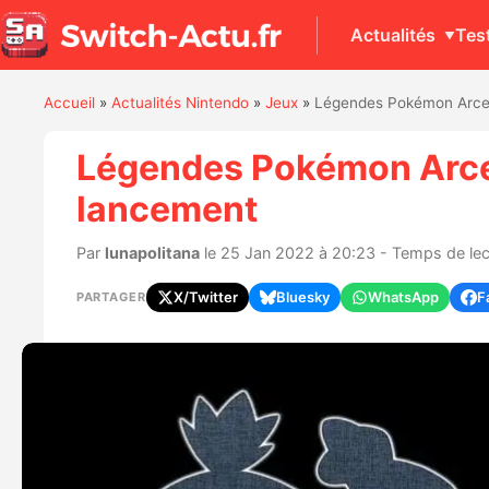
Actualités
Tes
Accueil
»
Actualités Nintendo
»
Jeux
»
Légendes Pokémon Arceus
Légendes Pokémon Arceus
lancement
Par
lunapolitana
le 25 Jan 2022 à 20:23 - Temps de lect
X/Twitter
Bluesky
WhatsApp
F
PARTAGER