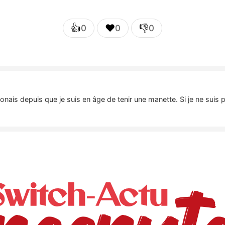
👍
❤️
👎
0
0
0
nais depuis que je suis en âge de tenir une manette. Si je ne suis 