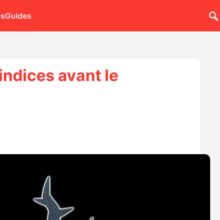
ns
Guides
ndices avant le