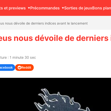
ts et previews
Précommandes
Sorties de jeux
Bons pla
 nous dévoile de derniers indices avant le lancement
 nous dévoile de derniers i
ure : 1 minute 30 sec
acebook
Reddit