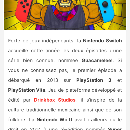
Nintendo Direct
Tests et previews
Forte de jeux indépendants, la
Nintendo Switch
Tests de jeux
accueille cette année les deux épisodes d’une
Tests d’accessoires
série bien connue, nommée
Guacamelee!
. Si
vous ne connaissez pas, le premier épisode a
Autres tests
débarqué en 2013 sur
PlayStation 3
et
Previews
PlayStation Vita
. Jeu de plateforme développé et
édité par
Drinkbox Studios
, il s’inspire de la
Précommandes
culture traditionnelle mexicaine ainsi que de son
Précommandes jeux Switch 2
folklore. La
Nintendo Wii U
avait d’ailleurs eu le
droit en 2014 à une ré-édition nommée
Super