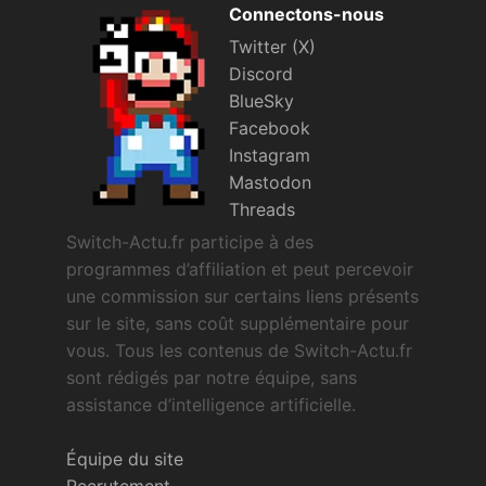
Connectons-nous
Twitter (X)
Discord
BlueSky
Facebook
Instagram
Mastodon
Threads
Switch-Actu.fr participe à des
programmes d’affiliation et peut percevoir
une commission sur certains liens présents
sur le site, sans coût supplémentaire pour
vous. Tous les contenus de Switch-Actu.fr
sont rédigés par notre équipe, sans
assistance d’intelligence artificielle.
Équipe du site
Recrutement