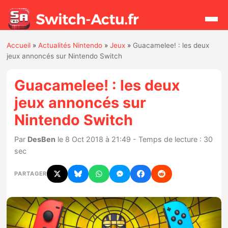
Accueil
»
Actualités Nintendo
»
Jeux
»
Guacamelee! : les deux
Rechercher
jeux annoncés sur Nintendo Switch
Guacamelee! : les deux
Actualités
jeux annoncés sur
Nintendo Switch
Jeux
Par
DesBen
le 8 Oct 2018 à 21:49 - Temps de lecture : 30
Hardware
sec
Mises à jour
PARTAGER
Chiffres de ventes
Rumeurs