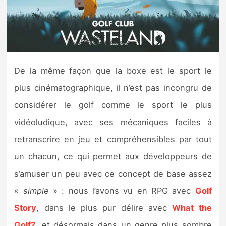
Nintendo Direct
Tests et previews
De la même façon que la boxe est le sport le
Tests de jeux
plus cinématographique, il n’est pas incongru de
Tests d’accessoires
considérer le golf comme le sport le plus
vidéoludique, avec ses mécaniques faciles à
Autres tests
retranscrire en jeu et compréhensibles par tout
Previews
un chacun, ce qui permet aux développeurs de
s’amuser un peu avec ce concept de base assez
Précommandes
«
simple
» : nous l’avons vu en RPG avec
Golf
Précommandes jeux Switch 2
Story
, dans le plus pur délire avec
What the
Golf?
, et désormais dans un genre plus sombre