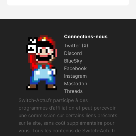
Connectons-nous
Twitter (X)
Discord
BlueSky
Facebook
Instagram
Mastodon
Threads
Switch-Actu.fr participe à des
programmes d’affiliation et peut percevoir
une commission sur certains liens présents
sur le site, sans coût supplémentaire pour
vous. Tous les contenus de Switch-Actu.fr