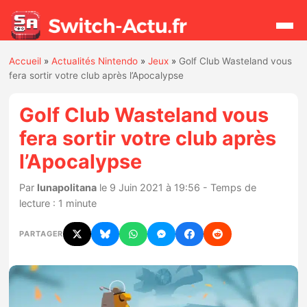
Accueil
»
Actualités Nintendo
»
Jeux
»
Golf Club Wasteland vous
Rechercher
fera sortir votre club après l’Apocalypse
Golf Club Wasteland vous
Actualités
fera sortir votre club après
l’Apocalypse
Jeux
Par
lunapolitana
le 9 Juin 2021 à 19:56 - Temps de
Hardware
lecture : 1 minute
Mises à jour
PARTAGER
Chiffres de ventes
Rumeurs