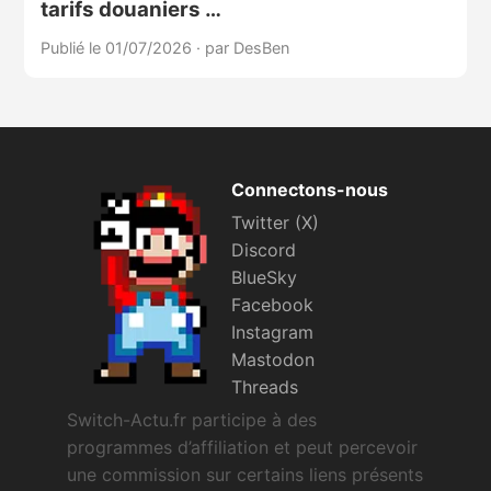
tarifs douaniers …
Publié le 01/07/2026
·
par DesBen
Connectons-nous
Twitter (X)
Discord
BlueSky
Facebook
Instagram
Mastodon
Threads
Switch-Actu.fr participe à des
programmes d’affiliation et peut percevoir
une commission sur certains liens présents