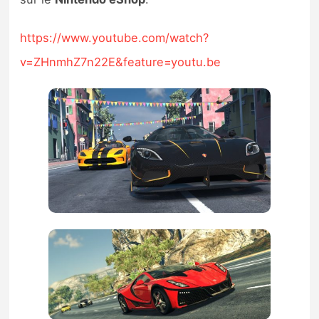
https://www.youtube.com/watch?
v=ZHnmhZ7n22E&feature=youtu.be