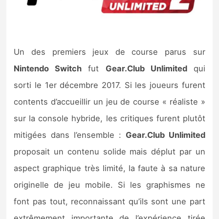
Nintendo Direct
Tests et previews
Un des premiers jeux de course parus sur
Nintendo Switch
fut
Gear.Club Unlimited
qui
Tests de jeux
sorti le 1er décembre 2017. Si les joueurs furent
Tests d’accessoires
contents d’accueillir un jeu de course « réaliste »
sur la console hybride, les critiques furent plutôt
Autres tests
mitigées dans l’ensemble :
Gear.Club Unlimited
Previews
proposait un contenu solide mais déplut par un
aspect graphique très limité, la faute à sa nature
Précommandes
originelle de jeu mobile. Si les graphismes ne
Précommandes jeux Switch 2
font pas tout, reconnaissant qu’ils sont une part
extrêmement importante de l’expérience tirée