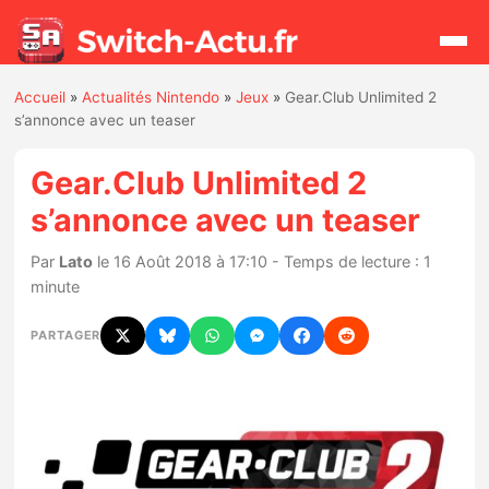
Accueil
»
Actualités Nintendo
»
Jeux
»
Gear.Club Unlimited 2
Rechercher
s’annonce avec un teaser
Gear.Club Unlimited 2
Actualités
s’annonce avec un teaser
Jeux
Par
Lato
le 16 Août 2018 à 17:10 - Temps de lecture : 1
minute
Hardware
PARTAGER
Mises à jour
Chiffres de ventes
Rumeurs