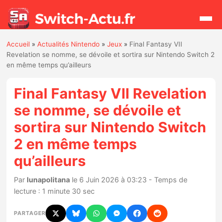
Accueil
»
Actualités Nintendo
»
Jeux
»
Final Fantasy VII
Rechercher
Revelation se nomme, se dévoile et sortira sur Nintendo Switch 2
en même temps qu’ailleurs
Actualités
Final Fantasy VII Revelation
se nomme, se dévoile et
Jeux
sortira sur Nintendo Switch
2 en même temps
Hardware
qu’ailleurs
Mises à jour
Par
lunapolitana
le 6 Juin 2026 à 03:23 - Temps de
Chiffres de ventes
lecture : 1 minute 30 sec
PARTAGER
Rumeurs