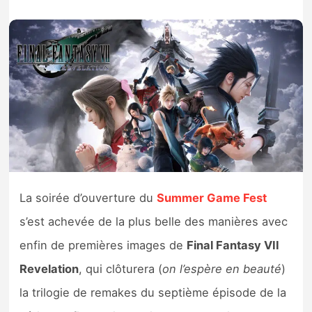
Nintendo Direct
Tests et previews
Tests de jeux
Tests d’accessoires
Autres tests
La soirée d’ouverture du
Summer Game Fest
Previews
s’est achevée de la plus belle des manières avec
enfin de premières images de
Final Fantasy VII
Précommandes
Revelation
, qui clôturera (
on l’espère en beauté
)
Précommandes jeux Switch 2
la trilogie de remakes du septième épisode de la