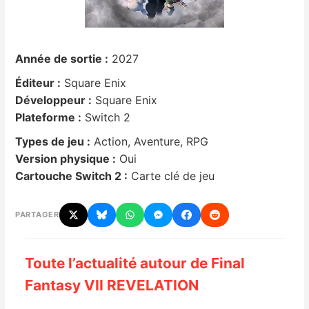
Nintendo Direct
Année de sortie :
2027
Tests et previews
Éditeur :
Square Enix
Développeur :
Square Enix
Tests de jeux
Plateforme :
Switch 2
Tests d’accessoires
Types de jeu :
Action, Aventure, RPG
Version physique :
Oui
Autres tests
Cartouche Switch 2 :
Carte clé de jeu
Previews
PARTAGER
Précommandes
Toute l’actualité autour de Final
Précommandes jeux Switch 2
Fantasy VII REVELATION