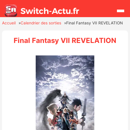
Accueil
Calendrier des sorties
Final Fantasy VII REVELATION
Rechercher
Final Fantasy VII REVELATION
Actualités
Jeux
Hardware
Mises à jour
Chiffres de ventes
Rumeurs