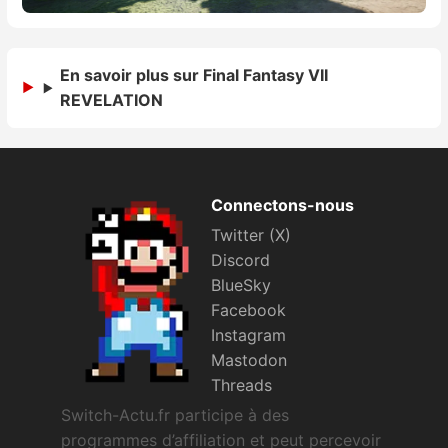
En savoir plus sur Final Fantasy VII
REVELATION
Connectons-nous
Twitter (X)
Discord
BlueSky
Facebook
Instagram
Mastodon
Threads
Switch-Actu.fr participe à des
programmes d’affiliation et peut percevoir