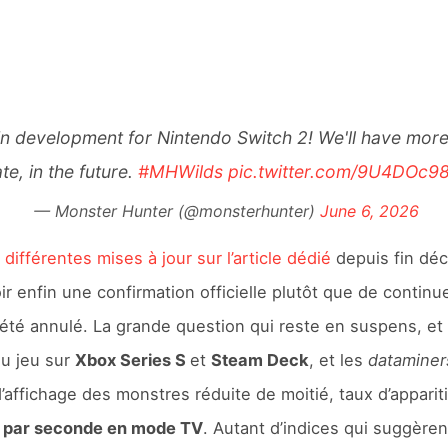
in development for Nintendo Switch 2! We'll have more 
te, in the future.
#MHWilds
pic.twitter.com/9U4DOc9
— Monster Hunter (@monsterhunter)
June 6, 2026
s
différentes mises à jour sur l’article dédié
depuis fin déc
 enfin une confirmation officielle plutôt que de continuer
té annulé. La grande question qui reste en suspens, et e
du jeu sur
Xbox Series S
et
Steam Deck
, et les
datamine
d’affichage des monstres réduite de moitié, taux d’appari
 par seconde en mode TV
. Autant d’indices qui suggère