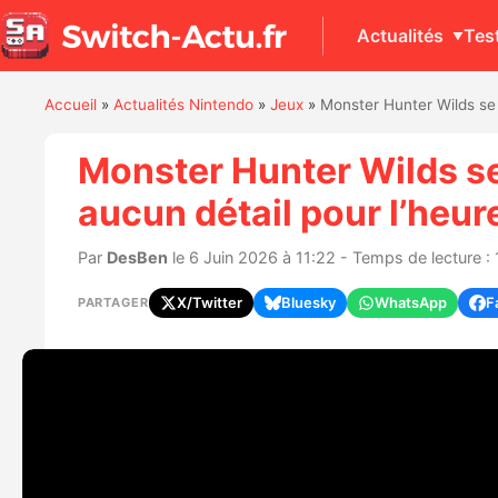
Actualités
Tes
Accueil
»
Actualités Nintendo
»
Jeux
»
Monster Hunter Wilds se 
Monster Hunter Wilds se
aucun détail pour l’heur
Par
DesBen
le 6 Juin 2026 à 11:22 - Temps de lecture : 
X/Twitter
Bluesky
WhatsApp
F
PARTAGER