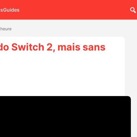
ns
Guides
’heure
do Switch 2, mais sans