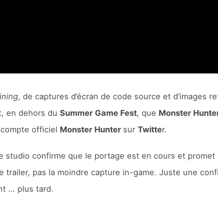
ining
, de captures d’écran de code source et d’images re
it, en dehors du
Summer Game Fest
, que
Monster Hunte
 compte officiel
Monster Hunter
sur
Twitte
r.
: le studio confirme que le portage est en cours et prome
e trailer, pas la moindre capture in-game. Juste une confi
nt … plus tard.