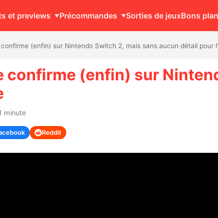
ts et previews
Précommandes
Sorties de jeux
Bons pla
confirme (enfin) sur Nintendo Switch 2, mais sans aucun détail pour l
 confirme (enfin) sur Ninten
e
1 minute
acebook
Reddit