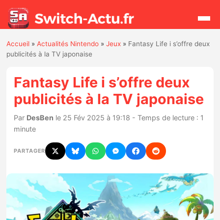
Accueil
»
Actualités Nintendo
»
Jeux
»
Fantasy Life i s’offre deux
Rechercher
publicités à la TV japonaise
Fantasy Life i s’offre deux
Actualités
publicités à la TV japonaise
Jeux
Par
DesBen
le 25 Fév 2025 à 19:18 - Temps de lecture : 1
minute
Hardware
PARTAGER
Mises à jour
Chiffres de ventes
Rumeurs