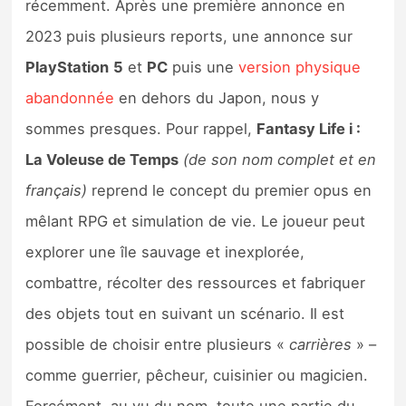
récemment. Après une première annonce en
Sorties de jeux
2023 puis plusieurs reports, une annonce sur
PlayStation
5
et
PC
puis une
version physique
Bons plans
abandonnée
en dehors du Japon, nous y
Guides
sommes presques. Pour rappel,
Fantasy Life i :
La Voleuse de Temps
(de son nom complet et en
français)
reprend le concept du premier opus en
mêlant RPG et simulation de vie. Le joueur peut
explorer une île sauvage et inexplorée,
combattre, récolter des ressources et fabriquer
des objets tout en suivant un scénario. Il est
possible de choisir entre plusieurs «
carrières
» –
comme guerrier, pêcheur, cuisinier ou magicien.