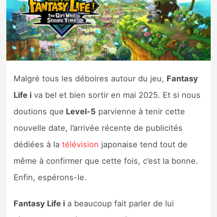
Nintendo Direct
Tests et previews
Tests de jeux
Malgré tous les déboires autour du jeu,
Fantasy
Life i
va bel et bien sortir en mai 2025. Et si nous
Tests d’accessoires
doutions que
Level-5
parvienne à tenir cette
Autres tests
nouvelle date, l’arrivée récente de publicités
Previews
dédiées à la
télévision
japonaise tend tout de
même à confirmer que cette fois, c’est la bonne.
Précommandes
Enfin, espérons-le.
Précommandes jeux Switch 2
Fantasy Life i
a beaucoup fait parler de lui